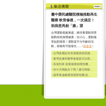
臺中榮民總醫院積極推動再生
醫療 軟骨修復，一次搞定！
助病患再創「膝」望
台灣運動風氣漸盛，雖培養運動習慣
能夠有助身體健康，但小心，運動傷
害如影隨形！運動是不分年齡的活
動，卻都有可能發生.......<
詳全文
>
‧
台灣基層診所首度糖尿病照護...
‧
臺灣皮膚科醫學會最新2020異...
‧
長假到來 孩童健康崩壞危機...
‧
你今天喝飽水了嗎？夏日輕鬆...
‧
讓學童遠離暑假發胖危機 從...