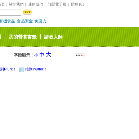
首頁
｜
關於我們
｜
連絡我們
｜
訂閱電子報
｜
防癌101
有機食品
食品安全
免疫力
｜
｜
譜
我的營養書籤
請教大師
大
中
字體顯示：
小
到Plurk！
推到Twitter！