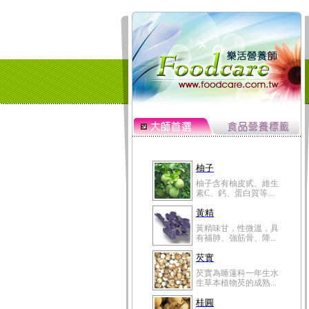
柚子
柚子含有柚皮甙、維生
素C、鈣、蛋白質等...
黃精
黃精味甘，性微溫，具
有補肺、強筋骨、降...
芡實
芡實為睡蓮科一年生水
生草本植物芡的成熟...
桂圓