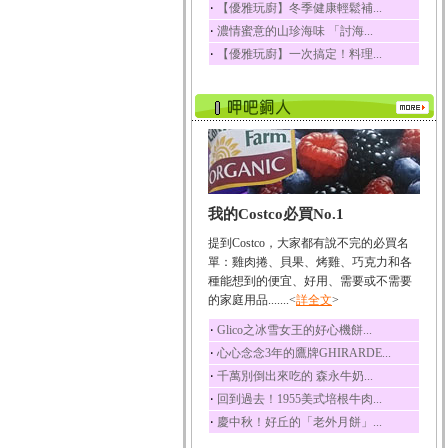
‧
【優雅玩廚】冬季健康輕鬆補...
榛果裡所含的營養素有
‧
濃情蜜意的山珍海味 「討海...
蛋白質、脂肪、醣類...
‧
【優雅玩廚】一次搞定！料理...
迷迭香
迷迭香 裡頭含有咖啡
酸、迷迭香酸、植物...
咖啡
咖啡中的咖啡因會刺激
中樞神經系統，特別...
椰子
我的Costco必買No.1
椰子含有糖類、脂肪、
蛋白質、維生素及多...
提到Costco，大家都有說不完的必買名
荔枝
單：雞肉捲、貝果、烤雞、巧克力和各
荔枝性質溫和所含的營
種能想到的便宜、好用、需要或不需要
養素有醣類、檸檬酸...
的家庭用品.......<
詳全文
>
五味子
‧
Glico之冰雪女王的好心機餅...
五味子性質溫熱所含營
‧
心心念念3年的鷹牌GHIRARDE...
養成分有揮發油、檸...
‧
千萬別倒出來吃的 森永牛奶...
草魚
‧
回到過去！1955美式培根牛肉...
草魚含有維生素A、維生
‧
慶中秋！好丘的「老外月餅」...
素C、及豐富的蛋白...