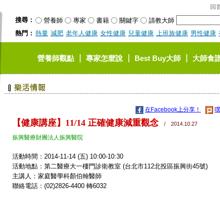
回
搜尋：
營養師
專家
書籍
關鍵字
請教大師
熱門：
熱量
減肥
老年人健康
女性健康
兒童健康
上班族健康
男性健康
｜
｜
｜
營養師觀點
專家怎麼說
Best Buy大師
大師食
在Facebook上分享！
噗
【健康講座】11/14 正確健康減重觀念
/ 2014.10.27
振興醫療財團法人振興醫院
活動時間：2014-11-14 (五) 10:00-10:30
活動地點：第二醫療大一樓門診衛教室 (台北市112北投區振興街45號)
主講人：家庭醫學科顏伯翰醫師
聯絡電話：(02)2826-4400 轉6032