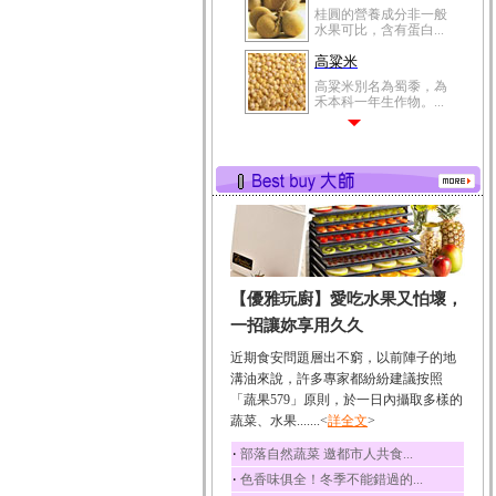
桂圓的營養成分非一般
水果可比，含有蛋白...
高粱米
高粱米別名為蜀黍，為
禾本科一年生作物。...
鯽魚
鯽魚裡所含的營養成分
有蛋白質、脂肪、磷...
鮪魚
鮪魚肚肉中的不飽和脂
肪酸內富含EPA和DH...
韭菜
【優雅玩廚】愛吃水果又怕壞，
韭菜所含的膳食纖維能
幫助消化與通便；揮...
一招讓妳享用久久
冬瓜
近期食安問題層出不窮，以前陣子的地
冬瓜營養價值高，鈉含
溝油來說，許多專家都紛紛建議按照
量極低是水腫病人的...
「蔬果579」原則，於一日內攝取多樣的
蔬菜、水果.......<
豆豉
詳全文
>
豆豉裡頭含有營養的蛋
‧
部落自然蔬菜 邀都市人共食...
白質、脂肪、鈣、磷...
‧
色香味俱全！冬季不能錯過的...
榛果