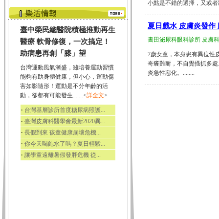
小點是不錯的選擇，又或者將水
夏日戲水 皮膚炎發作
臺中榮民總醫院積極推動再生
書田泌尿科眼科診所 皮膚科
醫療 軟骨修復，一次搞定！
助病患再創「膝」望
7歲女童，本身患有異位性
奇癢難耐，不自覺搔抓多處
台灣運動風氣漸盛，雖培養運動習慣
炎急性惡化。........
能夠有助身體健康，但小心，運動傷
害如影隨形！運動是不分年齡的活
動，卻都有可能發生.......<
詳全文
>
‧
台灣基層診所首度糖尿病照護...
‧
臺灣皮膚科醫學會最新2020異...
‧
長假到來 孩童健康崩壞危機...
‧
你今天喝飽水了嗎？夏日輕鬆...
‧
讓學童遠離暑假發胖危機 從...