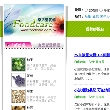
搜尋：
營養師
專家
熱門：
熱量
減肥
老年人
｜
營養師觀點
25％孩童太胖 1/3有
柚子
自由時報／記者 蘇金鳳
柚子含有柚皮甙、維生
素C、鈣、蛋白質等...
小朋友因多喜歡甜點、速食
據10年來的統計，台灣1
黃精
危險群。........
黃精味甘，性微溫，具
有補肺、強筋骨、降...
小孩過動易怒 可能有
芡實
自由時報／記者 何宗翰
芡實為睡蓮科一年生水
生草本植物芡的成熟...
您家小孩有發育不良、注意
桂圓
分之一有阻塞性睡眠呼吸中