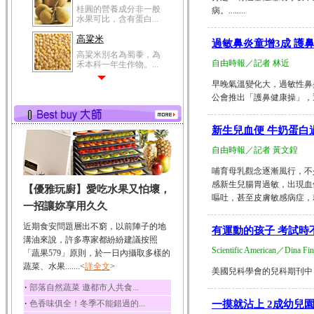
桂圓的營養成分非一般
病。........
水果可比，含有蛋白...
高粱米
過敏鼻炎童增3成 護
高粱米別名為蜀黍，為
自由時報／記者 林近
禾本科一年生作物。...
鯽魚
早晚氣溫變化大，過敏性鼻
公會推出「護鼻健康操」，透過
鯽魚裡所含的營養成分
有蛋白質、脂肪、磷...
鮪魚
新生兒血便 牛奶蛋白
鮪魚肚肉中的不飽和脂
自由時報／記者 黃文鍠
肪酸內富含EPA和DH...
哺育母乳觀念逐漸風行，不
韭菜
感新生兒腸胃過敏，出現血
【優雅玩廚】愛吃水果又怕壞，
韭菜所含的膳食纖維能
嘔吐，甚至皮膚敏感病症，就要
幫助消化與通便；揮...
一招讓妳享用久久
冬瓜
近期食安問題層出不窮，以前陣子的地
有運動的孩子 考試時
冬瓜營養價值高，鈉含
溝油來說，許多專家都紛紛建議按照
量極低是水腫病人的...
Scientific American／D
「蔬果579」原則，於一日內攝取多樣的
蔬菜、水果.......<
豆豉
詳全文
>
美國兒科學會的兒科期刊中，
豆豉裡頭含有營養的蛋
‧
部落自然蔬菜 邀都市人共食...
白質、脂肪、鈣、磷...
‧
色香味俱全！冬季不能錯過的...
一摸就沾上 2成幼兒
榛果