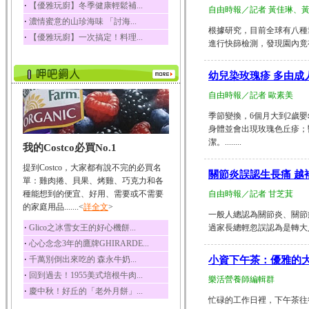
‧
【優雅玩廚】冬季健康輕鬆補...
自由時報／記者 黃佳琳、
榛果裡所含的營養素有
‧
濃情蜜意的山珍海味 「討海...
蛋白質、脂肪、醣類...
根據研究，目前全球有八種
‧
【優雅玩廚】一次搞定！料理...
迷迭香
進行快篩檢測，發現園內竟有二
迷迭香 裡頭含有咖啡
酸、迷迭香酸、植物...
幼兒染玫瑰疹 多由成
咖啡
自由時報／記者 歐素美
咖啡中的咖啡因會刺激
中樞神經系統，特別...
季節變換，6個月大到2歲
身體並會出現玫瑰色丘疹；
椰子
潔。........
我的Costco必買No.1
椰子含有糖類、脂肪、
蛋白質、維生素及多...
提到Costco，大家都有說不完的必買名
關節炎誤認生長痛 越
荔枝
單：雞肉捲、貝果、烤雞、巧克力和各
荔枝性質溫和所含的營
種能想到的便宜、好用、需要或不需要
自由時報／記者 甘芝萁
養素有醣類、檸檬酸...
的家庭用品.......<
詳全文
>
一般人總認為關節炎、關節
五味子
‧
Glico之冰雪女王的好心機餅...
過家長總輕忽誤認為是轉大人
五味子性質溫熱所含營
‧
心心念念3年的鷹牌GHIRARDE...
養成分有揮發油、檸...
‧
千萬別倒出來吃的 森永牛奶...
小資下午茶：優雅的
草魚
‧
回到過去！1955美式培根牛肉...
樂活營養師編輯群
草魚含有維生素A、維生
‧
慶中秋！好丘的「老外月餅」...
素C、及豐富的蛋白...
忙碌的工作日裡，下午茶往