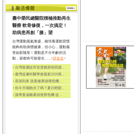
臺中榮民總醫院積極推動再生
醫療 軟骨修復，一次搞定！
助病患再創「膝」望
台灣運動風氣漸盛，雖培養運動習慣
能夠有助身體健康，但小心，運動傷
害如影隨形！運動是不分年齡的活
動，卻都有可能發生.......<
詳全文
>
‧
台灣基層診所首度糖尿病照護...
‧
臺灣皮膚科醫學會最新2020異...
‧
長假到來 孩童健康崩壞危機...
‧
你今天喝飽水了嗎？夏日輕鬆...
‧
讓學童遠離暑假發胖危機 從...