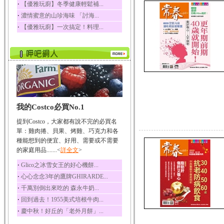
‧
【優雅玩廚】冬季健康輕鬆補...
迷迭香
‧
濃情蜜意的山珍海味 「討海...
迷迭香 裡頭含有咖啡
酸、迷迭香酸、植物...
‧
【優雅玩廚】一次搞定！料理...
咖啡
咖啡中的咖啡因會刺激
中樞神經系統，特別...
椰子
椰子含有糖類、脂肪、
蛋白質、維生素及多...
荔枝
我的Costco必買No.1
荔枝性質溫和所含的營
養素有醣類、檸檬酸...
提到Costco，大家都有說不完的必買名
單：雞肉捲、貝果、烤雞、巧克力和各
五味子
種能想到的便宜、好用、需要或不需要
五味子性質溫熱所含營
的家庭用品.......<
詳全文
>
養成分有揮發油、檸...
‧
Glico之冰雪女王的好心機餅...
草魚
‧
心心念念3年的鷹牌GHIRARDE...
草魚含有維生素A、維生
素C、及豐富的蛋白...
‧
千萬別倒出來吃的 森永牛奶...
‧
回到過去！1955美式培根牛肉...
‧
慶中秋！好丘的「老外月餅」...