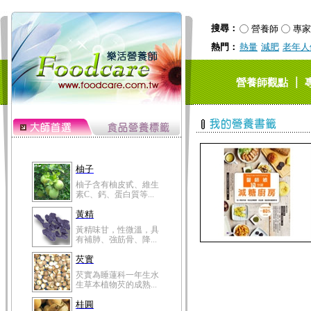
搜尋：
營養師
專家
熱門：
熱量
減肥
老年人
｜
營養師觀點
柚子
柚子含有柚皮甙、維生
素C、鈣、蛋白質等...
黃精
黃精味甘，性微溫，具
有補肺、強筋骨、降...
芡實
芡實為睡蓮科一年生水
生草本植物芡的成熟...
桂圓
桂圓的營養成分非一般
水果可比，含有蛋白...