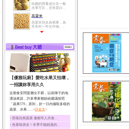
高粱米
高粱米別名為蜀黍，為
禾本科一年生作物。...
鯽魚
鯽魚裡所含的營養成分
有蛋白質、脂肪、磷...
鮪魚
鮪魚肚肉中的不飽和脂
肪酸內富含EPA和DH...
韭菜
韭菜所含的膳食纖維能
幫助消化與通便；揮...
冬瓜
【優雅玩廚】愛吃水果又怕壞，
冬瓜營養價值高，鈉含
一招讓妳享用久久
量極低是水腫病人的...
近期食安問題層出不窮，以前陣子的地
豆豉
溝油來說，許多專家都紛紛建議按照
豆豉裡頭含有營養的蛋
「蔬果579」原則，於一日內攝取多樣的
白質、脂肪、鈣、磷...
蔬菜、水果.......<
詳全文
>
榛果
‧
部落自然蔬菜 邀都市人共食...
榛果裡所含的營養素有
蛋白質、脂肪、醣類...
‧
色香味俱全！冬季不能錯過的...