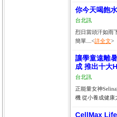
你今天喝飽水
台北訊
烈日當頭汗如雨
簡單....<
詳全文
>
讓學童遠離暑
成 推出十大
台北訊
正能量女神Seli
機 從小養成健康力 
CellMax