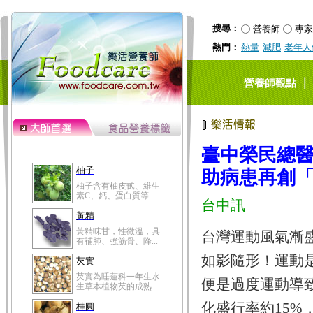
搜尋：
營養師
專家
熱門：
熱量
減肥
老年人
｜
營養師觀點
柚子
臺中榮民總醫
柚子含有柚皮甙、維生
素C、鈣、蛋白質等...
助病患再創
黃精
台中訊
黃精味甘，性微溫，具
有補肺、強筋骨、降...
芡實
台灣運動風氣漸
芡實為睡蓮科一年生水
如影隨形！運動
生草本植物芡的成熟...
桂圓
便是過度運動導
桂圓的營養成分非一般
水果可比，含有蛋白...
化盛行率約15%