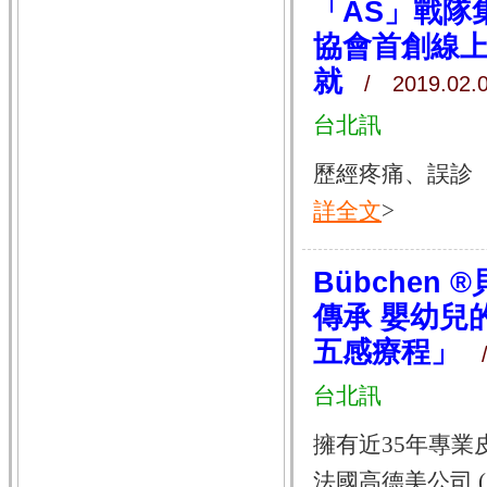
「AS」戰隊
協會首創線
就
/ 2019.02.
台北訊
歷經疼痛、誤診 
詳全文
>
Bübchen
傳承 嬰幼兒的
五感療程」
/ 
台北訊
擁有近35年專
法國高德美公司 