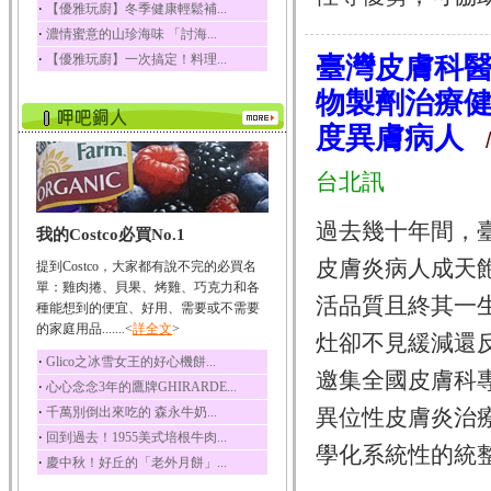
‧
【優雅玩廚】冬季健康輕鬆補...
迷迭香
‧
濃情蜜意的山珍海味 「討海...
迷迭香 裡頭含有咖啡
‧
【優雅玩廚】一次搞定！料理...
臺灣皮膚科醫
酸、迷迭香酸、植物...
物製劑治療
咖啡
咖啡中的咖啡因會刺激
度異膚病人
中樞神經系統，特別...
/ 
椰子
台北訊
椰子含有糖類、脂肪、
蛋白質、維生素及多...
過去幾十年間，
我的Costco必買No.1
荔枝
荔枝性質溫和所含的營
皮膚炎病人成天
提到Costco，大家都有說不完的必買名
養素有醣類、檸檬酸...
單：雞肉捲、貝果、烤雞、巧克力和各
活品質且終其一
種能想到的便宜、好用、需要或不需要
五味子
的家庭用品.......<
詳全文
>
五味子性質溫熱所含營
灶卻不見緩減還
養成分有揮發油、檸...
‧
Glico之冰雪女王的好心機餅...
邀集全國皮膚科專
草魚
‧
心心念念3年的鷹牌GHIRARDE...
草魚含有維生素A、維生
‧
千萬別倒出來吃的 森永牛奶...
異位性皮膚炎治
素C、及豐富的蛋白...
‧
回到過去！1955美式培根牛肉...
學化系統性的統整
‧
慶中秋！好丘的「老外月餅」...