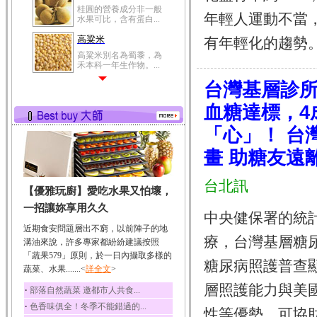
高粱米
年輕人運動不當
高粱米別名為蜀黍，為
禾本科一年生作物。...
有年輕化的趨勢。..
鯽魚
鯽魚裡所含的營養成分
有蛋白質、脂肪、磷...
台灣基層診所
鮪魚
血糖達標，4
鮪魚肚肉中的不飽和脂
肪酸內富含EPA和DH...
「心」！ 台
韭菜
畫 助糖友遠
韭菜所含的膳食纖維能
幫助消化與通便；揮...
台北訊
【優雅玩廚】愛吃水果又怕壞，
冬瓜
一招讓妳享用久久
冬瓜營養價值高，鈉含
中央健保署的統
量極低是水腫病人的...
近期食安問題層出不窮，以前陣子的地
療，台灣基層糖
豆豉
溝油來說，許多專家都紛紛建議按照
「蔬果579」原則，於一日內攝取多樣的
豆豉裡頭含有營養的蛋
糖尿病照護普查顯
白質、脂肪、鈣、磷...
蔬菜、水果.......<
詳全文
>
榛果
層照護能力與美
‧
部落自然蔬菜 邀都市人共食...
榛果裡所含的營養素有
‧
色香味俱全！冬季不能錯過的...
性等優勢，可協助
蛋白質、脂肪、醣類...