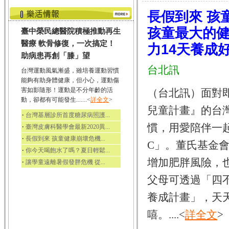
長假到來 孩
孩童最大的健
臺中榮民總醫院積極推動再生
醫療 軟骨修復，一次搞定！
力14天養成
助病患再創「膝」望
台北訊
台灣運動風氣漸盛，雖培養運動習慣
能夠有助身體健康，但小心，運動傷
害如影隨形！運動是不分年齡的活
（台北訊）面對
動，卻都有可能發生.......<
詳全文
>
兒童計畫』的台
‧
台灣基層診所首度糖尿病照護...
慣，用愛陪伴一
‧
臺灣皮膚科醫學會最新2020異...
‧
長假到來 孩童健康崩壞危機...
C」。董氏基金
‧
你今天喝飽水了嗎？夏日輕鬆...
增加肥胖風險，
‧
讓學童遠離暑假發胖危機 從...
父母可透過「四不
養成計畫」，天
嘻。....<
詳全文
>