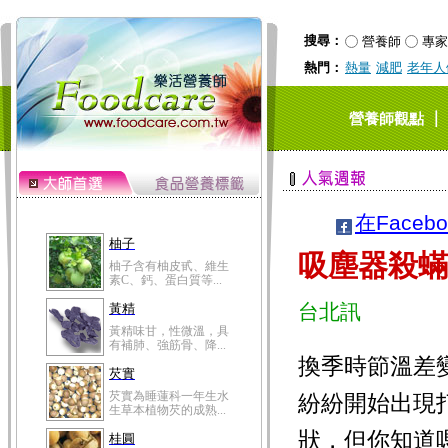
搜尋：
營養師
專家
熱門：
熱量
減肥
老年人
｜
營養師觀點
在Faceb
柚子
吸塵器殺蟎
柚子含有柚皮甙、維生
素C、鈣、蛋白質等...
台北訊
黃精
黃精味甘，性微溫，具
有補肺、強筋骨、降...
換季時節溫差
芡實
芡實為睡蓮科一年生水
紛紛開始出現
生草本植物芡的成熟...
狀，但你知道
桂圓