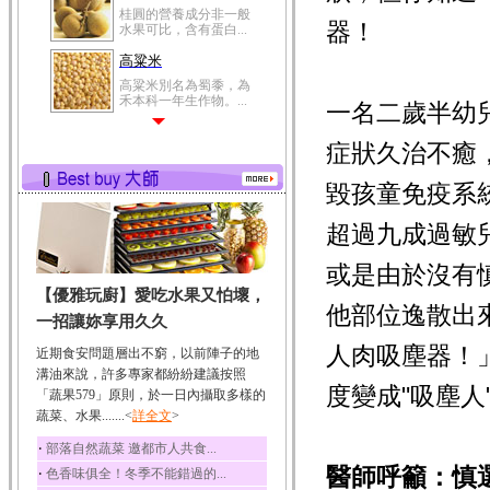
桂圓的營養成分非一般
器！
水果可比，含有蛋白...
高粱米
高粱米別名為蜀黍，為
禾本科一年生作物。...
一名二歲半幼
鯽魚
症狀久治不癒
鯽魚裡所含的營養成分
有蛋白質、脂肪、磷...
毀孩童免疫系
鮪魚
鮪魚肚肉中的不飽和脂
超過九成過敏
肪酸內富含EPA和DH...
或是由於沒有
韭菜
【優雅玩廚】愛吃水果又怕壞，
韭菜所含的膳食纖維能
他部位逸散出
幫助消化與通便；揮...
一招讓妳享用久久
冬瓜
人肉吸塵器！
近期食安問題層出不窮，以前陣子的地
冬瓜營養價值高，鈉含
溝油來說，許多專家都紛紛建議按照
量極低是水腫病人的...
度變成"吸塵人
「蔬果579」原則，於一日內攝取多樣的
蔬菜、水果.......<
豆豉
詳全文
>
豆豉裡頭含有營養的蛋
‧
部落自然蔬菜 邀都市人共食...
白質、脂肪、鈣、磷...
醫師呼籲：慎
‧
色香味俱全！冬季不能錯過的...
榛果