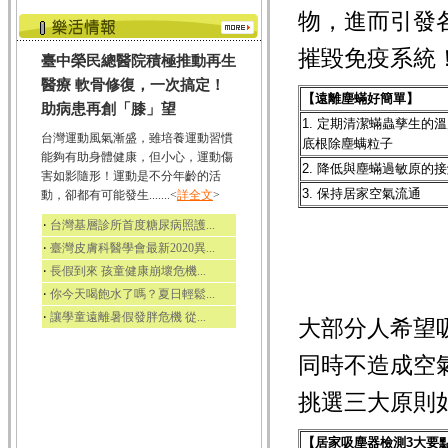
物，進而引發
摧毀免疫系統
臺中榮民總醫院積極推動再生
醫療 軟骨修復，一次搞定！
【遠離塵蟎好簡單】
助病患再創「膝」望
1. 定期清潔蟎蟲孳生的
台灣運動風氣漸盛，雖培養運動習慣
底根除塵螨粒子
能夠有助身體健康，但小心，運動傷
2. 降低與塵蟎過敏原的
害如影隨形！運動是不分年齡的活
3. 保持居家空氣流通
動，卻都有可能發生.......<
詳全文
>
‧
台灣基層診所首度糖尿病照護...
‧
臺灣皮膚科醫學會最新2020異...
‧
長假到來 孩童健康崩壞危機...
‧
你今天喝飽水了嗎？夏日輕鬆...
‧
讓學童遠離暑假發胖危機 從...
大部分人希望
同時不造成空
挑選三大原則
【居家吸塵器檢測
3
大要