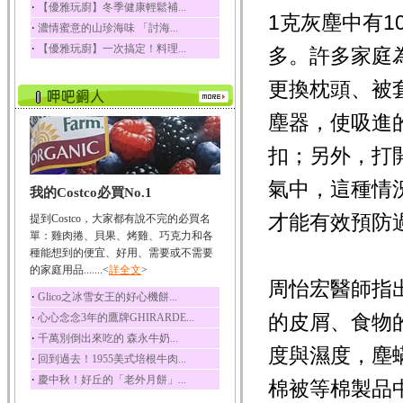
‧
【優雅玩廚】冬季健康輕鬆補...
1克灰塵中有10
榛果裡所含的營養素有
‧
濃情蜜意的山珍海味 「討海...
蛋白質、脂肪、醣類...
‧
【優雅玩廚】一次搞定！料理...
多。許多家庭
迷迭香
迷迭香 裡頭含有咖啡
更換枕頭、被
酸、迷迭香酸、植物...
咖啡
塵器，使吸進
咖啡中的咖啡因會刺激
中樞神經系統，特別...
扣；另外，打
椰子
氣中，這種情
我的Costco必買No.1
椰子含有糖類、脂肪、
蛋白質、維生素及多...
才能有效預防
提到Costco，大家都有說不完的必買名
荔枝
單：雞肉捲、貝果、烤雞、巧克力和各
荔枝性質溫和所含的營
種能想到的便宜、好用、需要或不需要
養素有醣類、檸檬酸...
的家庭用品.......<
詳全文
>
周怡宏醫師指
五味子
‧
Glico之冰雪女王的好心機餅...
五味子性質溫熱所含營
‧
的皮屑、食物
心心念念3年的鷹牌GHIRARDE...
養成分有揮發油、檸...
‧
千萬別倒出來吃的 森永牛奶...
草魚
度與濕度，塵
‧
回到過去！1955美式培根牛肉...
草魚含有維生素A、維生
‧
慶中秋！好丘的「老外月餅」...
素C、及豐富的蛋白...
棉被等棉製品