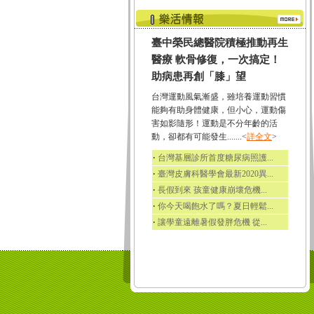
臺中榮民總醫院積極推動再生
醫療 軟骨修復，一次搞定！
助病患再創「膝」望
台灣運動風氣漸盛，雖培養運動習慣
能夠有助身體健康，但小心，運動傷
害如影隨形！運動是不分年齡的活
動，卻都有可能發生.......<
詳全文
>
‧
台灣基層診所首度糖尿病照護...
‧
臺灣皮膚科醫學會最新2020異...
‧
長假到來 孩童健康崩壞危機...
‧
你今天喝飽水了嗎？夏日輕鬆...
‧
讓學童遠離暑假發胖危機 從...