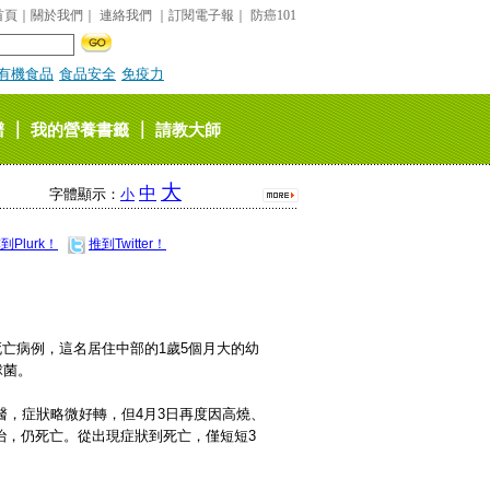
首頁
｜
關於我們
｜
連絡我們
｜
訂閱電子報
｜
防癌101
有機食品
食品安全
免疫力
｜
｜
譜
我的營養書籤
請教大師
大
中
字體顯示：
小
到Plurk！
推到Twitter！
死亡病例，這名居住中部的1歲5個月大的幼
球菌。
醫，症狀略微好轉，但4月3日再度因高燒、
治，仍死亡。從出現症狀到死亡，僅短短3