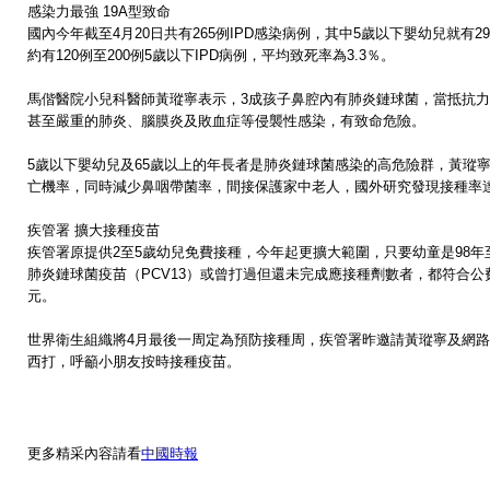
感染力最強 19A型致命
國內今年截至4月20日共有265例IPD感染病例，其中5歲以下嬰幼兒就有
約有120例至200例5歲以下IPD病例，平均致死率為3.3％。
馬偕醫院小兒科醫師黃瑽寧表示，3成孩子鼻腔內有肺炎鏈球菌，當抵抗
甚至嚴重的肺炎、腦膜炎及敗血症等侵襲性感染，有致命危險。
5歲以下嬰幼兒及65歲以上的年長者是肺炎鏈球菌感染的高危險群，黃瑽
亡機率，同時減少鼻咽帶菌率，間接保護家中老人，國外研究發現接種率
疾管署 擴大接種疫苗
疾管署原提供2至5歲幼兒免費接種，今年起更擴大範圍，只要幼童是98年至
肺炎鏈球菌疫苗（PCV13）或曾打過但還未完成應接種劑數者，都符合公
元。
世界衛生組織將4月最後一周定為預防接種周，疾管署昨邀請黃瑽寧及網路部
西打，呼籲小朋友按時接種疫苗。
更多精采內容請看
中國時報