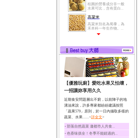
桂圓的營養成分非一般
水果可比，含有蛋白...
高粱米
高粱米別名為蜀黍，為
禾本科一年生作物。...
鯽魚
鯽魚裡所含的營養成分
有蛋白質、脂肪、磷...
鮪魚
鮪魚肚肉中的不飽和脂
肪酸內富含EPA和DH...
韭菜
【優雅玩廚】愛吃水果又怕壞，
韭菜所含的膳食纖維能
幫助消化與通便；揮...
一招讓妳享用久久
冬瓜
近期食安問題層出不窮，以前陣子的地
冬瓜營養價值高，鈉含
溝油來說，許多專家都紛紛建議按照
量極低是水腫病人的...
「蔬果579」原則，於一日內攝取多樣的
蔬菜、水果.......<
豆豉
詳全文
>
豆豉裡頭含有營養的蛋
‧
部落自然蔬菜 邀都市人共食...
白質、脂肪、鈣、磷...
‧
色香味俱全！冬季不能錯過的...
榛果