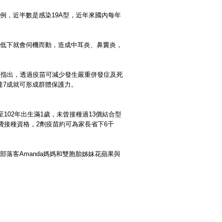
29例，近半數是感染19A型，近年來國內每年
力低下就會伺機而動，造成中耳炎、鼻竇炎，
寧指出，透過疫苗可減少發生嚴重併發症及死
達7成就可形成群體保護力。
102年出生滿1歲，未曾接種過13價結合型
費接種資格，2劑疫苗約可為家長省下6千
落客Amanda媽媽和雙胞胎姊妹花蘋果與