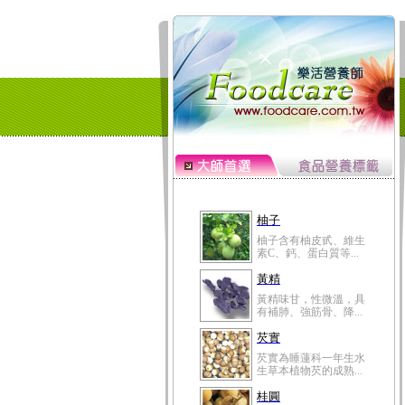
柚子
柚子含有柚皮甙、維生
素C、鈣、蛋白質等...
黃精
黃精味甘，性微溫，具
有補肺、強筋骨、降...
芡實
芡實為睡蓮科一年生水
生草本植物芡的成熟...
桂圓