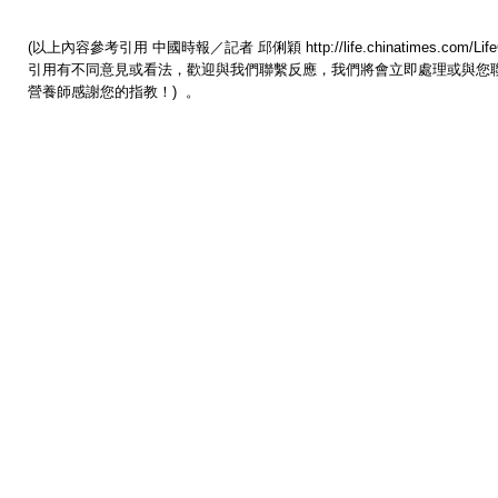
(以上內容參考引用 中國時報／記者 邱俐穎 http://life.chinatimes.com/LifeCo
引用有不同意見或看法，歡迎與我們聯繫反應，我們將會立即處理或與您
營養師感謝您的指教！) 。