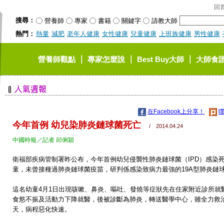
回
搜尋：
營養師
專家
書籍
關鍵字
請教大師
熱門：
熱量
減肥
老年人健康
女性健康
兒童健康
上班族健康
男性健康
｜
｜
｜
營養師觀點
專家怎麼說
Best Buy大師
大師食
在Facebook上分享！
噗
今年首例 幼兒染肺炎鏈球菌死亡
/ 2014.04.24
中國時報／記者 邱俐穎
衛福部疾病管制署昨公布，今年首例幼兒侵襲性肺炎鏈球菌（IPD）感染
童，未曾接種過肺炎鏈球菌疫苗，研判係感染致病力最強的19A型肺炎鏈
這名幼童4月1日出現咳嗽、鼻炎、嘔吐、發燒等症狀先在住家附近診所就
食慾不振及活動力下降就醫，後被診斷為肺炎，轉送醫學中心，雖全力救
天，病程惡化快速。