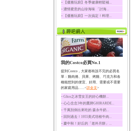
‧
【優雅玩廚】冬季健康輕鬆補...
榛果裡所含的營養素有
‧
濃情蜜意的山珍海味 「討海...
蛋白質、脂肪、醣類...
‧
【優雅玩廚】一次搞定！料理...
迷迭香
迷迭香 裡頭含有咖啡
酸、迷迭香酸、植物...
咖啡
咖啡中的咖啡因會刺激
中樞神經系統，特別...
椰子
我的Costco必買No.1
椰子含有糖類、脂肪、
蛋白質、維生素及多...
提到Costco，大家都有說不完的必買名
荔枝
單：雞肉捲、貝果、烤雞、巧克力和各
荔枝性質溫和所含的營
種能想到的便宜、好用、需要或不需要
養素有醣類、檸檬酸...
的家庭用品.......<
詳全文
>
五味子
‧
Glico之冰雪女王的好心機餅...
五味子性質溫熱所含營
‧
心心念念3年的鷹牌GHIRARDE...
養成分有揮發油、檸...
‧
千萬別倒出來吃的 森永牛奶...
草魚
‧
回到過去！1955美式培根牛肉...
草魚含有維生素A、維生
‧
慶中秋！好丘的「老外月餅」...
素C、及豐富的蛋白...