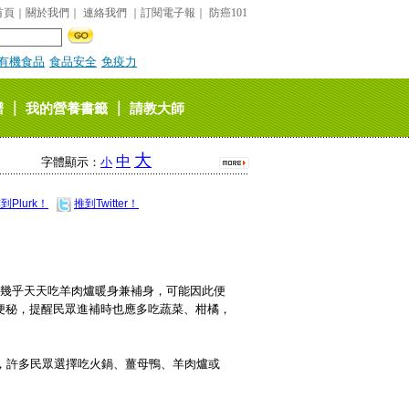
首頁
｜
關於我們
｜
連絡我們
｜
訂閱電子報
｜
防癌101
有機食品
食品安全
免疫力
｜
｜
譜
我的營養書籤
請教大師
大
中
字體顯示：
小
到Plurk！
推到Twitter！
，幾乎天天吃羊肉爐暖身兼補身，可能因此便
便秘，提醒民眾進補時也應多吃蔬菜、柑橘，
，許多民眾選擇吃火鍋、薑母鴨、羊肉爐或
。