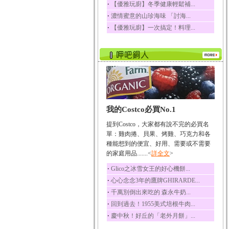
‧
【優雅玩廚】冬季健康輕鬆補...
榛果裡所含的營養素有
‧
濃情蜜意的山珍海味 「討海...
蛋白質、脂肪、醣類...
‧
【優雅玩廚】一次搞定！料理...
迷迭香
迷迭香 裡頭含有咖啡
酸、迷迭香酸、植物...
咖啡
咖啡中的咖啡因會刺激
中樞神經系統，特別...
椰子
我的Costco必買No.1
椰子含有糖類、脂肪、
蛋白質、維生素及多...
提到Costco，大家都有說不完的必買名
荔枝
單：雞肉捲、貝果、烤雞、巧克力和各
荔枝性質溫和所含的營
種能想到的便宜、好用、需要或不需要
養素有醣類、檸檬酸...
的家庭用品.......<
詳全文
>
五味子
‧
Glico之冰雪女王的好心機餅...
五味子性質溫熱所含營
‧
心心念念3年的鷹牌GHIRARDE...
養成分有揮發油、檸...
‧
千萬別倒出來吃的 森永牛奶...
草魚
‧
回到過去！1955美式培根牛肉...
草魚含有維生素A、維生
‧
慶中秋！好丘的「老外月餅」...
素C、及豐富的蛋白...