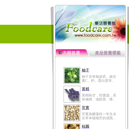
柚子
柚子含有柚皮甙、維生
素C、鈣、蛋白質等...
黃精
黃精味甘，性微溫，具
有補肺、強筋骨、降...
芡實
芡實為睡蓮科一年生水
生草本植物芡的成熟...
桂圓