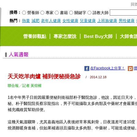
回
搜尋：
營養師
專家
書籍
關鍵字
請教大師
熱門：
熱量
減肥
老年人健康
女性健康
兒童健康
上班族健康
男性健康
｜
｜
｜
營養師觀點
專家怎麼說
Best Buy大師
大師食
在Facebook上分享！
噗
天天吃羊肉爐 補到便秘掛急診
/ 2014.12.18
聯合報╱記者 黃煌權
1名中年男子日前因嚴重便秘到衛福部朴子醫院急診，他說，因近日天冷
秘。朴子醫院院長蔡宗龍指出，男子可能攝取太多肉類及中藥材才會嚴重
補充纖維質幫助排便。
這幾天氣溫驟降，尤其嘉義地區入夜後經常寒風刺骨，日夜溫差可達10度
燒酒雞暖身進補，但如果補過頭且攝取太多肉類、中藥材，可能造成便秘