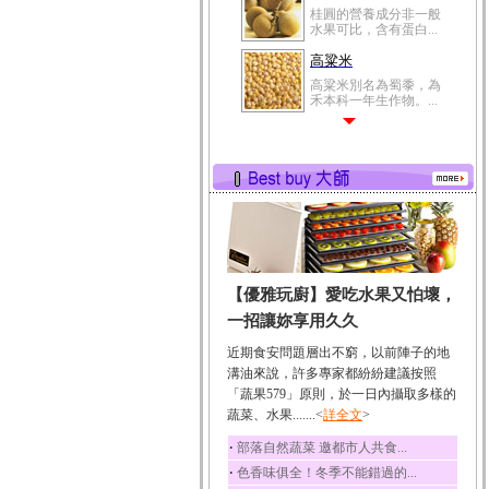
桂圓的營養成分非一般
水果可比，含有蛋白...
高粱米
高粱米別名為蜀黍，為
禾本科一年生作物。...
鯽魚
鯽魚裡所含的營養成分
有蛋白質、脂肪、磷...
鮪魚
鮪魚肚肉中的不飽和脂
肪酸內富含EPA和DH...
韭菜
【優雅玩廚】愛吃水果又怕壞，
韭菜所含的膳食纖維能
幫助消化與通便；揮...
一招讓妳享用久久
冬瓜
近期食安問題層出不窮，以前陣子的地
冬瓜營養價值高，鈉含
溝油來說，許多專家都紛紛建議按照
量極低是水腫病人的...
「蔬果579」原則，於一日內攝取多樣的
蔬菜、水果.......<
豆豉
詳全文
>
豆豉裡頭含有營養的蛋
‧
部落自然蔬菜 邀都市人共食...
白質、脂肪、鈣、磷...
‧
色香味俱全！冬季不能錯過的...
榛果