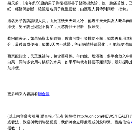
幾天前，1名年約50歲的男子到衛福部朴子醫院掛急診，他一臉痛苦說，
眠，經醫師診斷，確認這名男子嚴重便秘，由護理人員帶到廁所「挖糞」
這名男子告訴護理人員，由於這幾天天氣太冷，他幾乎天天與友人吃羊肉
排便，男子說已經記不得了，只感覺肚子很脹、很難受。
蔡宗龍表示，如果攝取太多肉類，確實可能引發排便不順，如果再食用進
分，最後形成便秘，如果3天內不就醫，等到病情持續惡化，可能就要灌
蔡宗龍指出，民眾進補時，包含薑母鴨、羊肉爐、燒酒雞，多半會放入中
白菜，同時多食用柑橘類的水果，如果平時就有排便不順情形，最好攝取
助排便。
更多精采內容請看
聯合報
(以上內容參考引用 聯合報╱記者 黃煌權 http://udn.com/NEWS/HEALTH
或看法，歡迎與我們聯繫反應，我們將會立即處理或與您聯繫。聯絡信箱
指教！) 。