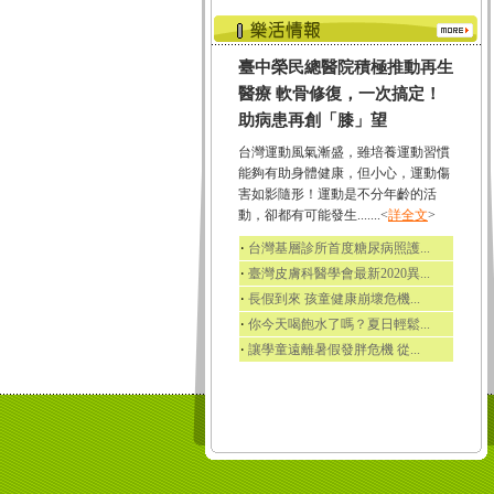
臺中榮民總醫院積極推動再生
醫療 軟骨修復，一次搞定！
助病患再創「膝」望
台灣運動風氣漸盛，雖培養運動習慣
能夠有助身體健康，但小心，運動傷
害如影隨形！運動是不分年齡的活
動，卻都有可能發生.......<
詳全文
>
‧
台灣基層診所首度糖尿病照護...
‧
臺灣皮膚科醫學會最新2020異...
‧
長假到來 孩童健康崩壞危機...
‧
你今天喝飽水了嗎？夏日輕鬆...
‧
讓學童遠離暑假發胖危機 從...