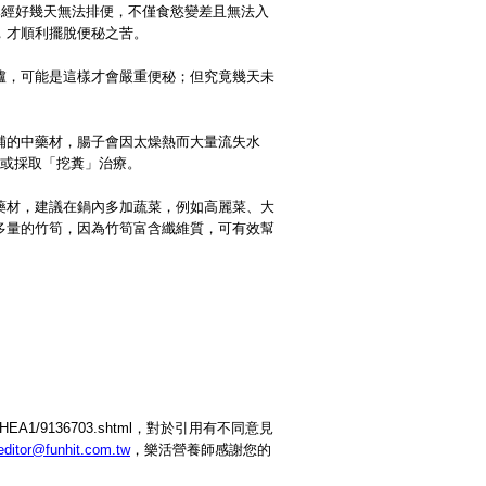
已經好幾天無法排便，不僅食慾變差且無法入
，才順利擺脫便秘之苦。
爐，可能是這樣才會嚴重便秘；但究竟幾天未
補的中藥材，腸子會因太燥熱而大量流失水
腸或採取「挖糞」治療。
藥材，建議在鍋內多加蔬菜，例如高麗菜、大
多量的竹筍，因為竹筍富含纖維質，可有效幫
/HEA1/9136703.shtml，對於引用有不同意見
editor@funhit.com.tw
，樂活營養師感謝您的