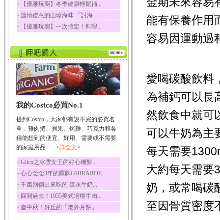
金期未來容易
‧
【優雅玩廚】冬季健康輕鬆補...
榛果裡所含的營養素有
‧
濃情蜜意的山珍海味 「討海...
蛋白質、脂肪、醣類...
能有保養作用
‧
【優雅玩廚】一次搞定！料理...
迷迭香
容易因運動過
迷迭香 裡頭含有咖啡
酸、迷迭香酸、植物...
咖啡
咖啡中的咖啡因會刺激
愛喝碳酸飲料
中樞神經系統，特別...
為補鈣可以長
椰子
我的Costco必買No.1
椰子含有糖類、脂肪、
然飲食中就可
蛋白質、維生素及多...
提到Costco，大家都有說不完的必買名
荔枝
單：雞肉捲、貝果、烤雞、巧克力和各
可以牛奶為主
荔枝性質溫和所含的營
種能想到的便宜、好用、需要或不需要
養素有醣類、檸檬酸...
的家庭用品.......<
詳全文
>
每天需要1300
五味子
‧
Glico之冰雪女王的好心機餅...
大約每天需要
五味子性質溫熱所含營
‧
心心念念3年的鷹牌GHIRARDE...
養成分有揮發油、檸...
‧
千萬別倒出來吃的 森永牛奶...
奶，或常喝碳
草魚
‧
回到過去！1955美式培根牛肉...
草魚含有維生素A、維生
至因骨質密度
‧
慶中秋！好丘的「老外月餅」...
素C、及豐富的蛋白...