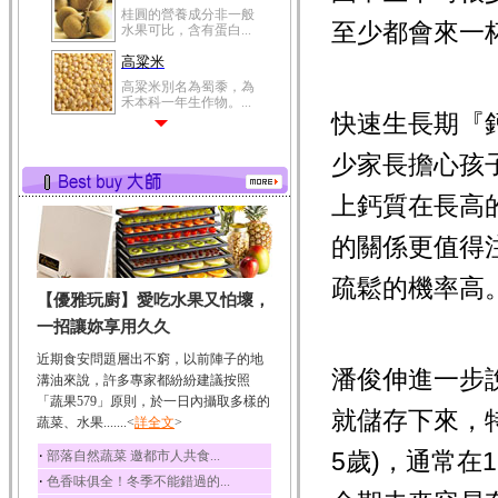
桂圓的營養成分非一般
至少都會來一
水果可比，含有蛋白...
高粱米
高粱米別名為蜀黍，為
禾本科一年生作物。...
快速生長期『
鯽魚
少家長擔心孩
鯽魚裡所含的營養成分
有蛋白質、脂肪、磷...
上鈣質在長高
鮪魚
鮪魚肚肉中的不飽和脂
的關係更值得
肪酸內富含EPA和DH...
韭菜
疏鬆的機率高
【優雅玩廚】愛吃水果又怕壞，
韭菜所含的膳食纖維能
幫助消化與通便；揮...
一招讓妳享用久久
冬瓜
近期食安問題層出不窮，以前陣子的地
潘俊伸進一步說
冬瓜營養價值高，鈉含
溝油來說，許多專家都紛紛建議按照
量極低是水腫病人的...
「蔬果579」原則，於一日內攝取多樣的
就儲存下來，特
蔬菜、水果.......<
豆豉
詳全文
>
豆豉裡頭含有營養的蛋
‧
5歲)，通常
部落自然蔬菜 邀都市人共食...
白質、脂肪、鈣、磷...
‧
色香味俱全！冬季不能錯過的...
榛果