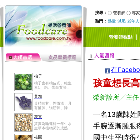
搜尋：
營養師
專家
熱門：
熱量
減肥
老年人
｜
營養師觀點
在Faceb
柚子
孩童想長
柚子含有柚皮甙、維生
素C、鈣、蛋白質等...
榮新診所╱主任
黃精
黃精味甘，性微溫，具
有補肺、強筋骨、降...
一名13歲陳
芡實
芡實為睡蓮科一年生水
手腕逐漸腫脹
生草本植物芡的成熟...
國中生平時很
桂圓