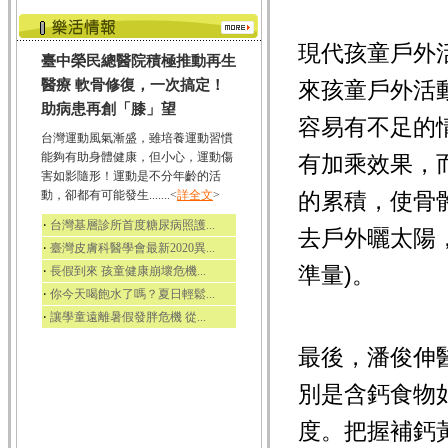
現代孩童戶外
臺中榮民總醫院積極推動再生
醫療 軟骨修復，一次搞定！
來孩童戶外活
助病患再創「膝」望
容易有不足的
台灣運動風氣漸盛，雖培養運動習慣
能夠有助身體健康，但小心，運動傷
有加乘效果，
害如影隨形！運動是不分年齡的活
動，卻都有可能發生.......<
詳全文
>
的累積，使骨
‧
台灣基層診所首度糖尿病照護...
去戶外曬太陽，
‧
臺灣皮膚科醫學會最新2020異...
準量)。
‧
長假到來 孩童健康崩壞危機...
‧
你今天喝飽水了嗎？夏日輕鬆...
‧
讓學童遠離暑假發胖危機 從...
最後，潘俊伸
別是含鈣食物
度。把握補鈣