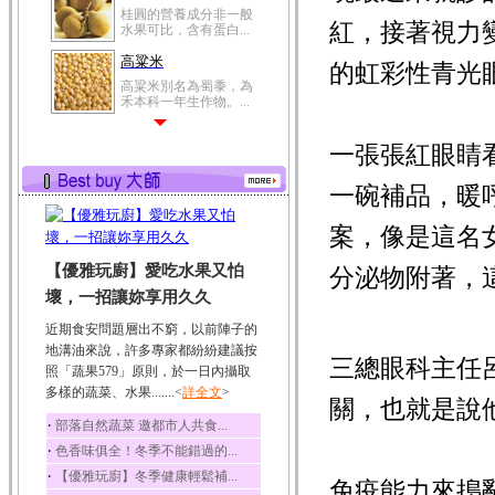
桂圓的營養成分非一般
紅，接著視力
水果可比，含有蛋白...
高粱米
的虹彩性青光
高粱米別名為蜀黍，為
禾本科一年生作物。...
鯽魚
一張張紅眼睛
鯽魚裡所含的營養成分
有蛋白質、脂肪、磷...
一碗補品，暖
鮪魚
鮪魚肚肉中的不飽和脂
案，像是這名
肪酸內富含EPA和DH...
【優雅玩廚】愛吃水果又怕
分泌物附著，
韭菜
壞，一招讓妳享用久久
韭菜所含的膳食纖維能
幫助消化與通便；揮...
近期食安問題層出不窮，以前陣子的
冬瓜
地溝油來說，許多專家都紛紛建議按
三總眼科主任
照「蔬果579」原則，於一日內攝取
冬瓜營養價值高，鈉含
量極低是水腫病人的...
多樣的蔬菜、水果.......<
詳全文
>
關，也就是說
豆豉
‧
部落自然蔬菜 邀都市人共食...
豆豉裡頭含有營養的蛋
‧
色香味俱全！冬季不能錯過的...
白質、脂肪、鈣、磷...
‧
【優雅玩廚】冬季健康輕鬆補...
免疫能力來搗
榛果