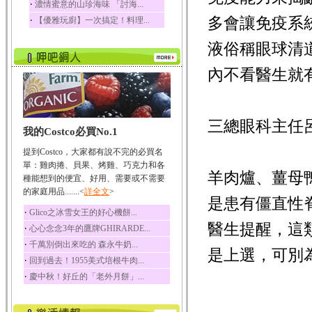
‧
濃情蜜意的山珍海味 「討海...
榛果裡所含的營養素有
多會讓免疫系
‧
【優雅玩廚】一次搞定！料理...
蛋白質、脂肪、醣類...
迷迭香
液俗稱眼球清
迷迭香 裡頭含有咖啡
酸、迷迭香酸、植物...
內不看醫生就
咖啡
咖啡中的咖啡因會刺激
中樞神經系統，特別...
三總眼科主任
我的Costco必買No.1
椰子
椰子含有糖類、脂肪、
提到Costco，大家都有說不完的必買名
蛋白質、維生素及多...
單：雞肉捲、貝果、烤雞、巧克力和各
羊肉爐、薑母
種能想到的便宜、好用、需要或不需要
荔枝
的家庭用品.......<
詳全文
>
荔枝性質溫和所含的營
是患有僵直性
養素有醣類、檸檬酸...
‧
Glico之冰雪女王的好心機餅...
五味子
醫生提醒，這
‧
心心念念3年的鷹牌GHIRARDE...
五味子性質溫熱所含營
‧
千萬別倒出來吃的 森永牛奶...
養成分有揮發油、檸...
是上選，可別
‧
回到過去！1955美式培根牛肉...
草魚
‧
慶中秋！好丘的「老外月餅」...
草魚含有維生素A、維生
素C、及豐富的蛋白...