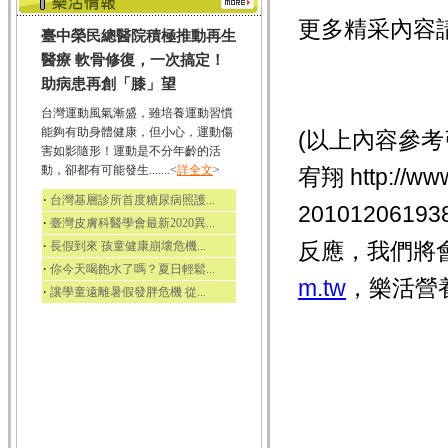
更多精采內容
臺中榮民總醫院積極推動再生
醫療 軟骨修復，一次搞定！
助病患再創「膝」望
台灣運動風氣漸盛，雖培養運動習慣
能夠有助身體健康，但小心，運動傷
(以上內容參考
害如影隨形！運動是不分年齡的活
動，卻都有可能發生.......<
詳全文
>
宥翔 http://ww
‧
台灣基層診所首度糖尿病照護...
2010120
‧
臺灣皮膚科醫學會最新2020異...
‧
反應，我們將
長假到來 孩童健康崩壞危機...
‧
你今天喝飽水了嗎？夏日輕鬆...
m.tw
，樂活營
‧
讓學童遠離暑假發胖危機 從...