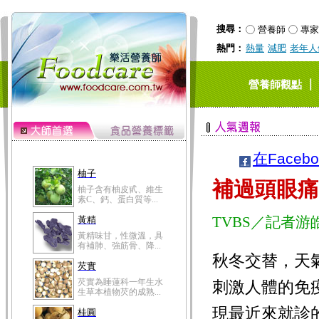
搜尋：
營養師
專家
熱門：
熱量
減肥
老年人
｜
營養師觀點
在Faceb
柚子
補過頭眼痛
柚子含有柚皮甙、維生
素C、鈣、蛋白質等...
TVBS／記者
黃精
黃精味甘，性微溫，具
有補肺、強筋骨、降...
秋冬交替，天
芡實
芡實為睡蓮科一年生水
刺激人體的免
生草本植物芡的成熟...
現最近來就診
桂圓