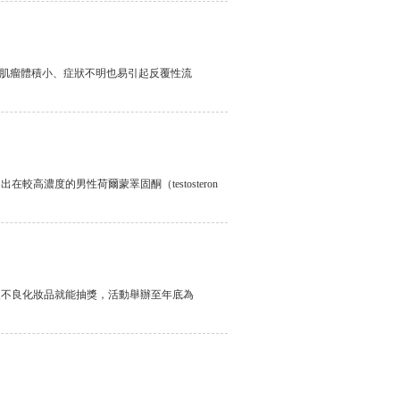
，肌瘤體積小、症狀不明也易引起反覆性流
濃度的男性荷爾蒙睪固酮（testosteron
報不良化妝品就能抽獎，活動舉辦至年底為