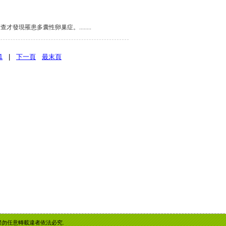
現罹患多囊性卵巢症。........
1
|
下一頁
最末頁
重智慧財產權勿任意轉載違者依法必究.