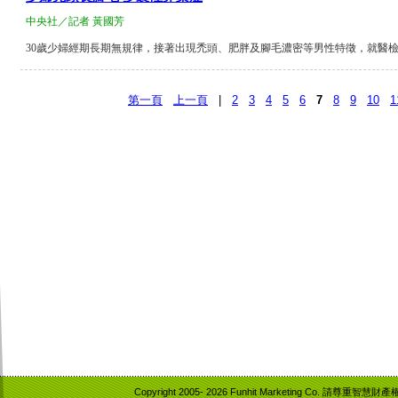
中央社／記者 黃國芳
30歲少婦經期長期無規律，接著出現禿頭、肥胖及腳毛濃密等男性特徵，就醫檢查才發
第一頁
上一頁
|
2
3
4
5
6
7
8
9
10
1
Copyright 2005-
2026 Funhit Marketing Co. 請尊