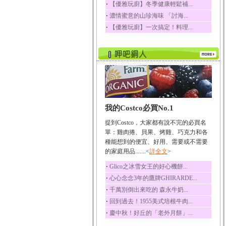
‧
【優雅玩廚】冬季健康輕鬆補...
榛果裡所含的營養素有
‧
濃情蜜意的山珍海味 「討海...
蛋白質、脂肪、醣類...
‧
【優雅玩廚】一次搞定！料理...
迷迭香
迷迭香 裡頭含有咖啡
酸、迷迭香酸、植物...
咖啡
咖啡中的咖啡因會刺激
中樞神經系統，特別...
椰子
我的Costco必買No.1
椰子含有糖類、脂肪、
蛋白質、維生素及多...
提到Costco，大家都有說不完的必買名
荔枝
單：雞肉捲、貝果、烤雞、巧克力和各
荔枝性質溫和所含的營
種能想到的便宜、好用、需要或不需要
養素有醣類、檸檬酸...
的家庭用品.......<
詳全文
>
五味子
‧
Glico之冰雪女王的好心機餅...
五味子性質溫熱所含營
‧
心心念念3年的鷹牌GHIRARDE...
養成分有揮發油、檸...
‧
千萬別倒出來吃的 森永牛奶...
草魚
‧
回到過去！1955美式培根牛肉...
草魚含有維生素A、維生
‧
慶中秋！好丘的「老外月餅」...
素C、及豐富的蛋白...