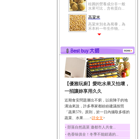
桂圓的營養成分非一般
水果可比，含有蛋白...
高粱米
高粱米別名為蜀黍，為
禾本科一年生作物。...
鯽魚
鯽魚裡所含的營養成分
有蛋白質、脂肪、磷...
鮪魚
鮪魚肚肉中的不飽和脂
肪酸內富含EPA和DH...
韭菜
【優雅玩廚】愛吃水果又怕壞，
韭菜所含的膳食纖維能
幫助消化與通便；揮...
一招讓妳享用久久
冬瓜
近期食安問題層出不窮，以前陣子的地
冬瓜營養價值高，鈉含
溝油來說，許多專家都紛紛建議按照
量極低是水腫病人的...
「蔬果579」原則，於一日內攝取多樣的
蔬菜、水果.......<
豆豉
詳全文
>
豆豉裡頭含有營養的蛋
‧
部落自然蔬菜 邀都市人共食...
白質、脂肪、鈣、磷...
‧
色香味俱全！冬季不能錯過的...
榛果