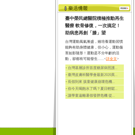
臺中榮民總醫院積極推動再生
醫療 軟骨修復，一次搞定！
助病患再創「膝」望
台灣運動風氣漸盛，雖培養運動習慣
能夠有助身體健康，但小心，運動傷
害如影隨形！運動是不分年齡的活
動，卻都有可能發生.......<
詳全文
>
‧
台灣基層診所首度糖尿病照護...
‧
臺灣皮膚科醫學會最新2020異...
‧
長假到來 孩童健康崩壞危機...
‧
你今天喝飽水了嗎？夏日輕鬆...
‧
讓學童遠離暑假發胖危機 從...