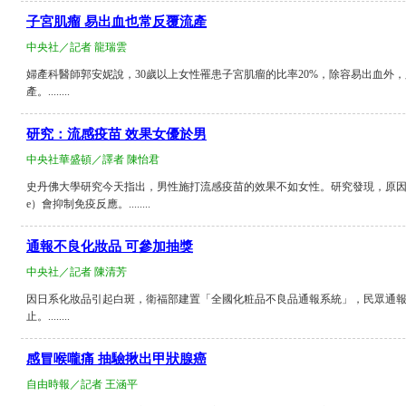
子宮肌瘤 易出血也常反覆流產
中央社／記者 龍瑞雲
婦產科醫師郭安妮說，30歲以上女性罹患子宮肌瘤的比率20%，除容易出血外
產。........
研究：流感疫苗 效果女優於男
中央社華盛頓／譯者 陳怡君
史丹佛大學研究今天指出，男性施打流感疫苗的效果不如女性。研究發現，原因出在較高
e）會抑制免疫反應。........
通報不良化妝品 可參加抽獎
中央社／記者 陳清芳
因日系化妝品引起白斑，衛福部建置「全國化粧品不良品通報系統」，民眾通
止。........
感冒喉嚨痛 抽驗揪出甲狀腺癌
自由時報／記者 王涵平