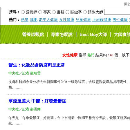
回
搜尋：
營養師
專家
書籍
關鍵字
請教大師
熱門：
熱量
減肥
老年人健康
女性健康
兒童健康
上班族健康
男性健康
｜
｜
｜
營養師觀點
專家怎麼說
Best Buy大師
大師食
女性健康
搜尋
結果約
個，以下為 
熱門
140
醫生：化妝品含防腐劑是正常
中央社／記者 龍瑞雲
皮膚科醫師今天分析去年新聞事件並逐一破除謠言，含矽靈洗髮產品具穩定性
菌。........
寒流溫差大 中醫：好發憂鬱症
中央社／記者 郝雪卿
冬天是「冬季憂鬱症」好發期，台中市開業中醫師王雅秀今天說，憂鬱症發病
狀。........