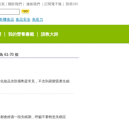
首頁
｜
關於我們
｜
連絡我們
｜
訂閱電子報
｜
防癌101
有機食品
食品安全
免疫力
｜
｜
譜
我的營養書籤
請教大師
61-70 個
、化妝品含防腐劑是常見，不含則易變質產生細
前都會經過一段失眠期，呼籲不要輕忽失眠症