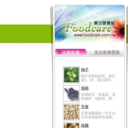
柚子
柚子含有柚皮甙、維生
素C、鈣、蛋白質等...
黃精
黃精味甘，性微溫，具
有補肺、強筋骨、降...
芡實
芡實為睡蓮科一年生水
生草本植物芡的成熟...
桂圓