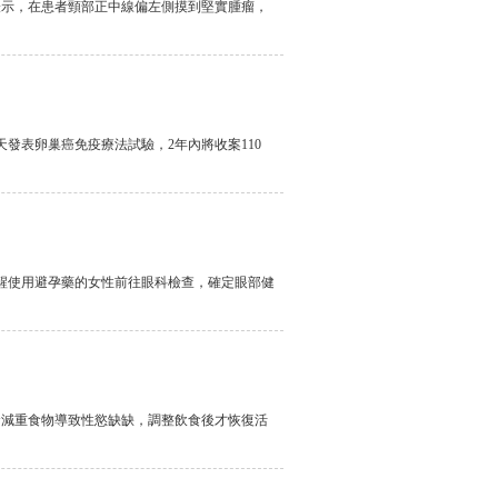
表示，在患者頸部正中線偏左側摸到堅實腫瘤，
發表卵巢癌免疫療法試驗，2年內將收案110
醒使用避孕藥的女性前往眼科檢查，確定眼部健
食減重食物導致性慾缺缺，調整飲食後才恢復活