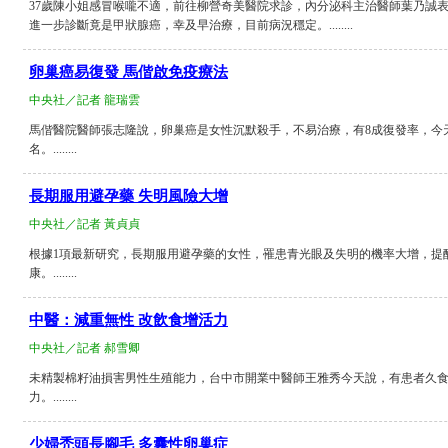
37歲陳小姐感冒喉嚨不適，前往柳營奇美醫院求診，內分泌科主治醫師葉乃誠
進一步診斷竟是甲狀腺癌，幸及早治療，目前病況穩定。........
卵巢癌易復發 馬偕啟免疫療法
中央社／記者 龍瑞雲
馬偕醫院醫師張志隆說，卵巢癌是女性沉默殺手，不易治療，有8成復發率，今天
名。........
長期服用避孕藥 失明風險大增
中央社／記者 黃貞貞
根據1項最新研究，長期服用避孕藥的女性，罹患青光眼及失明的機率大增，提
康。........
中醫：減重無性 改飲食增活力
中央社／記者 郝雪卿
未精製棉籽油損害男性生殖能力，台中市開業中醫師王雅秀今天說，有患者久
力。........
少婦禿頭長腳毛 多囊性卵巢症