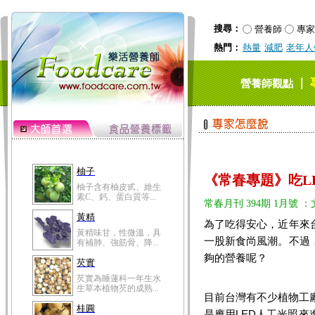
搜尋：
營養師
專家
熱門：
熱量
減肥
老年人
｜
營養師觀點
柚子
柚子含有柚皮甙、維生
素C、鈣、蛋白質等...
《常春專題》吃L
黃精
常春月刊 394期 1月號 ：
黃精味甘，性微溫，具
有補肺、強筋骨、降...
為了吃得安心，近年來
一股新食尚風潮。不過
芡實
夠的營養呢？
芡實為睡蓮科一年生水
生草本植物芡的成熟...
桂圓
目前台灣有不少植物工
桂圓的營養成分非一般
水果可比，含有蛋白...
是應用LED人工光照