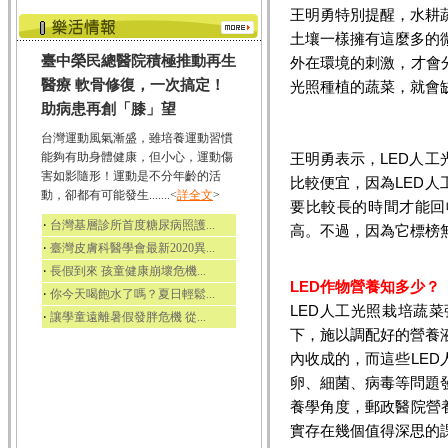
王明勇特別提醒，水耕
土壤一樣擁有這麼多的
臺中榮民總醫院積極推動再生
外在環境的刺激，才會
醫療 軟骨修復，一次搞定！
光照種植的蔬菜，就會
助病患再創「膝」望
台灣運動風氣漸盛，雖培養運動習慣
能夠有助身體健康，但小心，運動傷
王明勇表示，LED人
害如影隨形！運動是不分年齡的活
比較便宜，因為LED
動，卻都有可能發生.......<
詳全文
>
要比較長的時間才能回
‧
台灣基層診所首度糖尿病照護...
高。不過，因為它標榜
‧
臺灣皮膚科醫學會最新2020異...
‧
長假到來 孩童健康崩壞危機...
LED作物營養知多少？
‧
你今天喝飽水了嗎？夏日輕鬆...
LED人工光照栽培蔬
‧
讓學童遠離暑假發胖危機 從...
下，施以調配好的營養
內收成的，而這些LE
卵、細菌、病毒等問題
養學角度，郵政醫院營
實存在幾個值得深思的