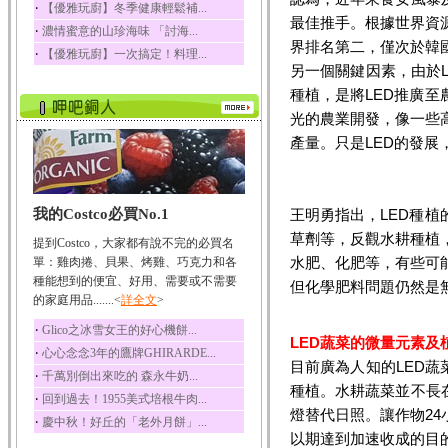
蛋白質、脂肪、醣類...
‧
【優雅玩廚】冬季健康輕鬆補...
最佳推手。根據世界資
‧
濃情蜜意的山珍海味 「討海...
迷迭香
界排名第二，僅次於韓
‧
【優雅玩廚】一次搞定！料理...
迷迭香 裡頭含有咖啡
酸、迷迭香酸、植物...
另一個關鍵因素，由於L
種植，是將LED推廣
咖啡
光的農業開發，像一些
咖啡中的咖啡因會刺激
中樞神經系統，特別...
產量。只是LED的發
椰子
椰子含有糖類、脂肪、
蛋白質、維生素及多...
我的Costco必買No.1
王明勇指出，LED種
荔枝
草劑等，反觀水耕種植
提到Costco，大家都有說不完的必買名
荔枝性質溫和所含的營
水肥、化肥等，有些可
單：雞肉捲、貝果、烤雞、巧克力和各
養素有醣類、檸檬酸...
種能想到的便宜、好用、需要或不需要
但化學肥料問題仍然是
五味子
的家庭用品.......<
詳全文
>
五味子性質溫熱所含營
養成分有揮發油、檸...
‧
Glico之冰雪女王的好心機餅...
LED蔬菜的微量元素及
‧
心心念念3年的鷹牌GHIRARDE...
草魚
目前廣為人知的LED蔬
‧
千萬別倒出來吃的 森永牛奶...
草魚含有維生素A、維生
種植。水耕蔬菜並不長
素C、及豐富的蛋白...
‧
回到過去！1955美式培根牛肉...
燈替代日照。讓作物2
‧
慶中秋！好丘的「老外月餅」...
以期達到加速收成的目