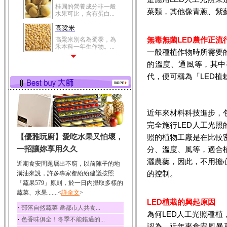
菜類，其他像青蔥、紫
高粱米
高粱米別名為蜀黍，為
禾本科一年生作物。...
無毒無菌LED農作正流
鯽魚
一般種植作物時所需要
鯽魚裡所含的營養成分
的溫度、通風等，其中
有蛋白質、脂肪、磷...
代，便可稱為「LED植
鮪魚
鮪魚肚肉中的不飽和脂
肪酸內富含EPA和DH...
韭菜
近年來材料科技進步，
韭菜所含的膳食纖維能
完全施行LED人工光照
幫助消化與通便；揮...
【優雅玩廚】愛吃水果又怕壞，
照的植物工廠是在比較
冬瓜
一招讓妳享用久久
分、溫度、風等，適合
冬瓜營養價值高，鈉含
灑農藥，因此，不用擔
量極低是水腫病人的...
近期食安問題層出不窮，以前陣子的地
的控制。
溝油來說，許多專家都紛紛建議按照
豆豉
「蔬果579」原則，於一日內攝取多樣的
豆豉裡頭含有營養的蛋
蔬菜、水果.......<
詳全文
>
白質、脂肪、鈣、磷...
LED植栽的興起原因
‧
部落自然蔬菜 邀都市人共食...
榛果
為何LED人工光照種
‧
色香味俱全！冬季不能錯過的...
榛果裡所含的營養素有
認為，近年來食安風暴