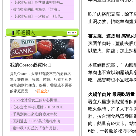
‧
【優雅玩廚】冬季健康輕鬆補...
榛果裡所含的營養素有
‧
濃情蜜意的山珍海味 「討海...
蛋白質、脂肪、醣類...
吃羊肉搭配豆腐，除了
‧
【優雅玩廚】一次搞定！料理...
迷迭香
止渴功效。怕吃羊肉爐
迷迭香 裡頭含有咖啡
酸、迷迭香酸、植物...
薑去腥、連皮用 感冒忌
咖啡
烹調羊肉時，薑能去腥
咖啡中的咖啡因會刺激
中樞神經系統，特別...
以散火、除熱；加上辣
椰子
我的Costco必買No.1
本草綱目記載，羊肉跟
椰子含有糖類、脂肪、
蛋白質、維生素及多...
羊肉也不宜以銅器鍋具
提到Costco，大家都有說不完的必買名
荔枝
吃，感冒時也不宜吃羊
單：雞肉捲、貝果、烤雞、巧克力和各
荔枝性質溫和所含的營
種能想到的便宜、好用、需要或不需要
養素有醣類、檸檬酸...
的家庭用品.......<
詳全文
>
火鍋羊肉片 最易吃過量
五味子
‧
Glico之冰雪女王的好心機餅...
署立八里療養院營養師
五味子性質溫熱所含營
‧
心心念念3年的鷹牌GHIRARDE...
吃火鍋時，許多人下羊
養成分有揮發油、檸...
‧
千萬別倒出來吃的 森永牛奶...
肚。按台灣食品營養圖
草魚
‧
回到過去！1955美式培根牛肉...
肉，熱量有69大卡。站
草魚含有維生素A、維生
‧
慶中秋！好丘的「老外月餅」...
素C、及豐富的蛋白...
6份，一餐最多吃2到3