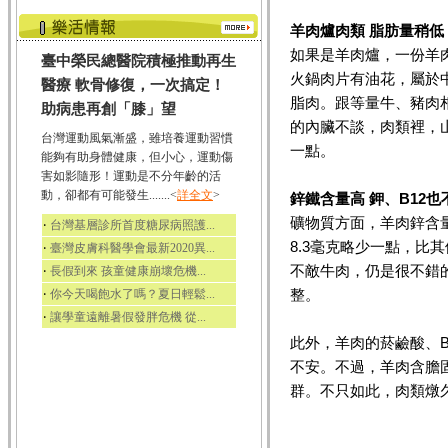
羊肉爐肉類 脂肪量稍低
如果是羊肉爐，一份羊肉
臺中榮民總醫院積極推動再生
火鍋肉片有油花，屬於
醫療 軟骨修復，一次搞定！
脂肉。跟等量牛、豬肉
助病患再創「膝」望
的內臟不談，肉類裡，
台灣運動風氣漸盛，雖培養運動習慣
一點。
能夠有助身體健康，但小心，運動傷
害如影隨形！運動是不分年齡的活
動，卻都有可能發生.......<
詳全文
>
鋅鐵含量高 鉀、B12也
礦物質方面，羊肉鋅含量
‧
台灣基層診所首度糖尿病照護...
8.3毫克略少一點，比
‧
臺灣皮膚科醫學會最新2020異...
不敵牛肉，仍是很不錯
‧
長假到來 孩童健康崩壞危機...
‧
整。
你今天喝飽水了嗎？夏日輕鬆...
‧
讓學童遠離暑假發胖危機 從...
此外，羊肉的菸鹼酸、
不安。不過，羊肉含膽
群。不只如此，肉類燉