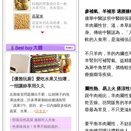
桂圓的營養成分非一般
水果可比，含有蛋白...
參補氣、羊補形 適腰膝
高粱米
康華中醫診所中醫師張
高粱米別名為蜀黍，為
羊肉屬性甘、溫，本草
禾本科一年生作物。...
身。傳統中醫認為，「
鯽魚
軟的人食用，是滋補佳
鯽魚裡所含的營養成分
有蛋白質、脂肪、磷...
不只羊肉，羊的內臟也
鮪魚
羊腎則可補腎氣、益精
鮪魚肚肉中的不飽和脂
肪酸內富含EPA和DH...
為犀牛角禁用，價格較
韭菜
療癲癇等疾病。
【優雅玩廚】愛吃水果又怕壞，
韭菜所含的膳食纖維能
幫助消化與通便；揮...
一招讓妳享用久久
屬性熱、易上火 搭涼性
冬瓜
近期食安問題層出不窮，以前陣子的地
跟牛肉相比，羊肉屬性
冬瓜營養價值高，鈉含
溝油來說，許多專家都紛紛建議按照
乾舌燥。坊間販售的羊
量極低是水腫病人的...
「蔬果579」原則，於一日內攝取多樣的
蓉最為常見，不只更滋
蔬菜、水果.......<
豆豉
詳全文
>
豆豉裡頭含有營養的蛋
‧
部落自然蔬菜 邀都市人共食...
白質、脂肪、鈣、磷...
要平衡羊肉屬性，不妨
‧
色香味俱全！冬季不能錯過的...
榛果
羊肉爐習慣沾醬料的人