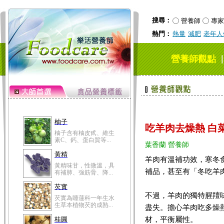
搜尋：
營養師
專家
熱門：
熱量
減肥
老年人
營養師觀點
柚子
吃羊肉去燥熱 白
柚子含有柚皮甙、維生
素C、鈣、蛋白質等...
葉香蘭 營養師
黃精
羊肉有溫補功效，寒冬
黃精味甘，性微溫，具
補品，甚至有「冬吃羊
有補肺、強筋骨、降...
芡實
不過，羊肉的獨特腥羶
芡實為睡蓮科一年生水
生草本植物芡的成熟...
盡失。擔心羊肉吃多燥
材，平衡屬性。
桂圓