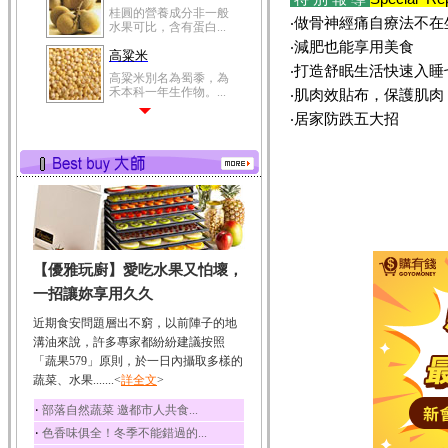
桂圓的營養成分非一般
‧做骨神經痛自療法不在
水果可比，含有蛋白...
‧減肥也能享用美食
高粱米
‧打造舒眠生活快速入睡
高粱米別名為蜀黍，為
禾本科一年生作物。...
‧肌肉效貼布，保護肌肉
‧居家防跌五大招
鯽魚
鯽魚裡所含的營養成分
有蛋白質、脂肪、磷...
鮪魚
鮪魚肚肉中的不飽和脂
肪酸內富含EPA和DH...
韭菜
【優雅玩廚】愛吃水果又怕壞，
韭菜所含的膳食纖維能
幫助消化與通便；揮...
一招讓妳享用久久
冬瓜
近期食安問題層出不窮，以前陣子的地
冬瓜營養價值高，鈉含
溝油來說，許多專家都紛紛建議按照
量極低是水腫病人的...
「蔬果579」原則，於一日內攝取多樣的
蔬菜、水果.......<
豆豉
詳全文
>
豆豉裡頭含有營養的蛋
‧
部落自然蔬菜 邀都市人共食...
白質、脂肪、鈣、磷...
‧
色香味俱全！冬季不能錯過的...
榛果