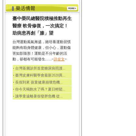
臺中榮民總醫院積極推動再生
醫療 軟骨修復，一次搞定！
助病患再創「膝」望
台灣運動風氣漸盛，雖培養運動習慣
能夠有助身體健康，但小心，運動傷
害如影隨形！運動是不分年齡的活
動，卻都有可能發生.......<
詳全文
>
‧
台灣基層診所首度糖尿病照護...
‧
臺灣皮膚科醫學會最新2020異...
‧
長假到來 孩童健康崩壞危機...
‧
你今天喝飽水了嗎？夏日輕鬆...
‧
讓學童遠離暑假發胖危機 從...