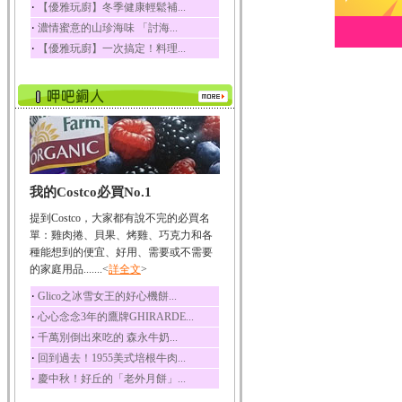
‧
【優雅玩廚】冬季健康輕鬆補...
榛果裡所含的營養素有
‧
濃情蜜意的山珍海味 「討海...
蛋白質、脂肪、醣類...
‧
【優雅玩廚】一次搞定！料理...
迷迭香
迷迭香 裡頭含有咖啡
酸、迷迭香酸、植物...
咖啡
咖啡中的咖啡因會刺激
中樞神經系統，特別...
椰子
我的Costco必買No.1
椰子含有糖類、脂肪、
蛋白質、維生素及多...
提到Costco，大家都有說不完的必買名
荔枝
單：雞肉捲、貝果、烤雞、巧克力和各
荔枝性質溫和所含的營
種能想到的便宜、好用、需要或不需要
養素有醣類、檸檬酸...
的家庭用品.......<
詳全文
>
五味子
‧
Glico之冰雪女王的好心機餅...
五味子性質溫熱所含營
‧
心心念念3年的鷹牌GHIRARDE...
養成分有揮發油、檸...
‧
千萬別倒出來吃的 森永牛奶...
草魚
‧
回到過去！1955美式培根牛肉...
草魚含有維生素A、維生
‧
慶中秋！好丘的「老外月餅」...
素C、及豐富的蛋白...