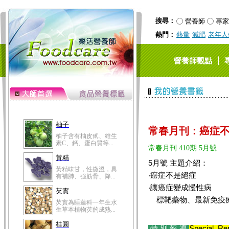
搜尋：
營養師
專家
熱門：
熱量
減肥
老年人
｜
營養師觀點
柚子
常春月刊：癌症
柚子含有柚皮甙、維生
素C、鈣、蛋白質等...
常春月刊 410期 5月號
黃精
5月號 主題介紹：
黃精味甘，性微溫，具
‧癌症不是絕症
有補肺、強筋骨、降...
‧讓癌症變成慢性病
芡實
標靶藥物、最新免疫
芡實為睡蓮科一年生水
生草本植物芡的成熟...
桂圓
特 別 報 導
Special Re