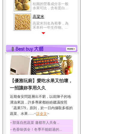
桂圓的營養成分非一般
水果可比，含有蛋白...
高粱米
高粱米別名為蜀黍，為
禾本科一年生作物。...
鯽魚
鯽魚裡所含的營養成分
有蛋白質、脂肪、磷...
鮪魚
鮪魚肚肉中的不飽和脂
肪酸內富含EPA和DH...
韭菜
【優雅玩廚】愛吃水果又怕壞，
韭菜所含的膳食纖維能
幫助消化與通便；揮...
一招讓妳享用久久
冬瓜
近期食安問題層出不窮，以前陣子的地
冬瓜營養價值高，鈉含
溝油來說，許多專家都紛紛建議按照
量極低是水腫病人的...
「蔬果579」原則，於一日內攝取多樣的
蔬菜、水果.......<
豆豉
詳全文
>
豆豉裡頭含有營養的蛋
‧
部落自然蔬菜 邀都市人共食...
白質、脂肪、鈣、磷...
‧
色香味俱全！冬季不能錯過的...
榛果