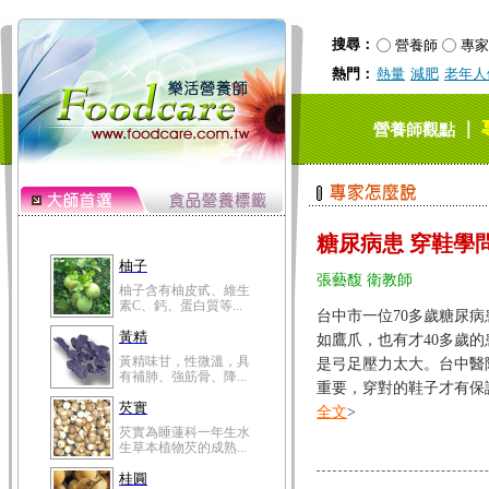
搜尋：
營養師
專家
熱門：
熱量
減肥
老年人
｜
營養師觀點
糖尿病患 穿鞋學
柚子
張藝馥 衛教師
柚子含有柚皮甙、維生
素C、鈣、蛋白質等...
台中市一位70多歲糖尿
黃精
如鷹爪，也有才40多歲
黃精味甘，性微溫，具
是弓足壓力太大。台中醫
有補肺、強筋骨、降...
重要，穿對的鞋子才有保護效
芡實
全文
>
芡實為睡蓮科一年生水
生草本植物芡的成熟...
桂圓