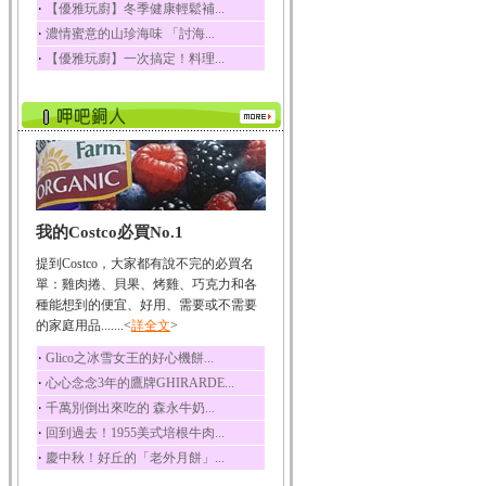
‧
【優雅玩廚】冬季健康輕鬆補...
榛果裡所含的營養素有
‧
濃情蜜意的山珍海味 「討海...
蛋白質、脂肪、醣類...
‧
【優雅玩廚】一次搞定！料理...
迷迭香
迷迭香 裡頭含有咖啡
酸、迷迭香酸、植物...
咖啡
咖啡中的咖啡因會刺激
中樞神經系統，特別...
椰子
我的Costco必買No.1
椰子含有糖類、脂肪、
蛋白質、維生素及多...
提到Costco，大家都有說不完的必買名
荔枝
單：雞肉捲、貝果、烤雞、巧克力和各
荔枝性質溫和所含的營
種能想到的便宜、好用、需要或不需要
養素有醣類、檸檬酸...
的家庭用品.......<
詳全文
>
五味子
‧
Glico之冰雪女王的好心機餅...
五味子性質溫熱所含營
‧
心心念念3年的鷹牌GHIRARDE...
養成分有揮發油、檸...
‧
千萬別倒出來吃的 森永牛奶...
草魚
‧
回到過去！1955美式培根牛肉...
草魚含有維生素A、維生
‧
慶中秋！好丘的「老外月餅」...
素C、及豐富的蛋白...