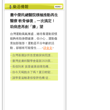
臺中榮民總醫院積極推動再生
醫療 軟骨修復，一次搞定！
助病患再創「膝」望
台灣運動風氣漸盛，雖培養運動習慣
能夠有助身體健康，但小心，運動傷
害如影隨形！運動是不分年齡的活
動，卻都有可能發生.......<
詳全文
>
‧
台灣基層診所首度糖尿病照護...
‧
臺灣皮膚科醫學會最新2020異...
‧
長假到來 孩童健康崩壞危機...
‧
你今天喝飽水了嗎？夏日輕鬆...
‧
讓學童遠離暑假發胖危機 從...