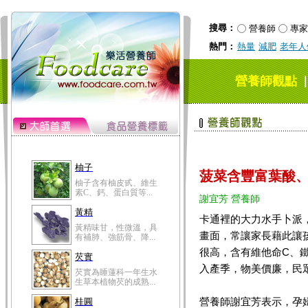
搜尋：
營養師
專家
熱門：
熱量
減肥
老年人
營養師觀點
柚子
菠菜含豐富葉酸、
柚子含有柚皮甙、維生
素C、鈣、蛋白質等...
謝宜芳 營養師
黃精
卡通裡的大力水手卜派
黃精味甘，性微溫，具
畫面，常讓家長藉此讓
有補肺、強筋骨、降...
很高，含有維他命C、
芡實
入產季，物美價廉，民
芡實為睡蓮科一年生水
生草本植物芡的成熟...
營養師謝宜芳表示，孕
桂圓