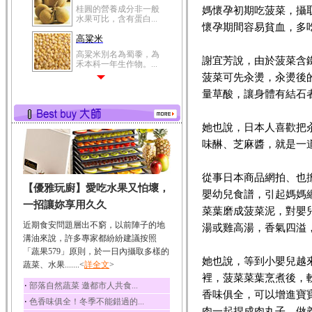
桂圓的營養成分非一般
媽懷孕初期吃菠菜，攝
水果可比，含有蛋白...
懷孕期間容易貧血，多
高粱米
高粱米別名為蜀黍，為
謝宜芳說，由於菠菜含
禾本科一年生作物。...
菠菜可先汆燙，汆燙後
鯽魚
量草酸，讓身體有結石
鯽魚裡所含的營養成分
有蛋白質、脂肪、磷...
她也說，日本人喜歡把
鮪魚
味醂、芝麻醬，就是一
鮪魚肚肉中的不飽和脂
肪酸內富含EPA和DH...
韭菜
從事日本商品網拍、也
【優雅玩廚】愛吃水果又怕壞，
韭菜所含的膳食纖維能
嬰幼兒食譜，引起媽媽
幫助消化與通便；揮...
一招讓妳享用久久
菜葉磨成菠菜泥，對嬰
冬瓜
近期食安問題層出不窮，以前陣子的地
湯或雞高湯，香氣四溢
冬瓜營養價值高，鈉含
溝油來說，許多專家都紛紛建議按照
量極低是水腫病人的...
「蔬果579」原則，於一日內攝取多樣的
她也說，等到小嬰兒越
蔬菜、水果.......<
豆豉
詳全文
>
裡，菠菜菜葉烹煮後，
豆豉裡頭含有營養的蛋
‧
部落自然蔬菜 邀都市人共食...
白質、脂肪、鈣、磷...
香味俱全，可以增進寶
‧
色香味俱全！冬季不能錯過的...
榛果
肉一起捏成肉丸子，做