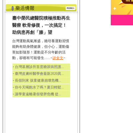
臺中榮民總醫院積極推動再生
醫療 軟骨修復，一次搞定！
助病患再創「膝」望
台灣運動風氣漸盛，雖培養運動習慣
能夠有助身體健康，但小心，運動傷
害如影隨形！運動是不分年齡的活
動，卻都有可能發生.......<
詳全文
>
‧
台灣基層診所首度糖尿病照護...
‧
臺灣皮膚科醫學會最新2020異...
‧
長假到來 孩童健康崩壞危機...
‧
你今天喝飽水了嗎？夏日輕鬆...
‧
讓學童遠離暑假發胖危機 從...