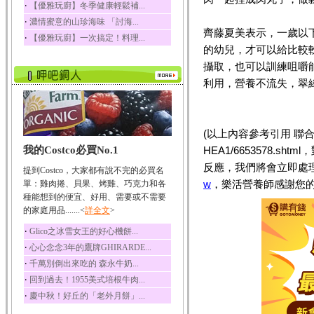
‧
【優雅玩廚】冬季健康輕鬆補...
榛果裡所含的營養素有
‧
濃情蜜意的山珍海味 「討海...
蛋白質、脂肪、醣類...
齊藤夏美表示，一歲以
‧
【優雅玩廚】一次搞定！料理...
迷迭香
的幼兒，才可以給比較
迷迭香 裡頭含有咖啡
攝取，也可以訓練咀嚼
酸、迷迭香酸、植物...
利用，營養不流失，翠
咖啡
咖啡中的咖啡因會刺激
中樞神經系統，特別...
(以上內容參考引用 聯合晚報／
椰子
我的Costco必買No.1
HEA1/6653578.
椰子含有糖類、脂肪、
蛋白質、維生素及多...
反應，我們將會立即處
提到Costco，大家都有說不完的必買名
荔枝
w
，樂活營養師感謝您的
單：雞肉捲、貝果、烤雞、巧克力和各
荔枝性質溫和所含的營
種能想到的便宜、好用、需要或不需要
養素有醣類、檸檬酸...
的家庭用品.......<
詳全文
>
五味子
‧
Glico之冰雪女王的好心機餅...
五味子性質溫熱所含營
‧
心心念念3年的鷹牌GHIRARDE...
養成分有揮發油、檸...
‧
千萬別倒出來吃的 森永牛奶...
草魚
‧
回到過去！1955美式培根牛肉...
草魚含有維生素A、維生
‧
慶中秋！好丘的「老外月餅」...
素C、及豐富的蛋白...