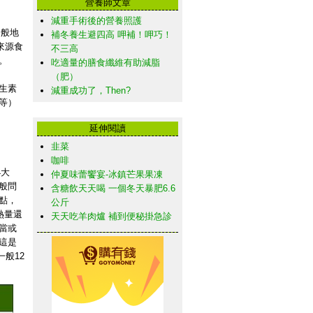
營養師文章
減重手術後的營養照護
一般地
補冬養生避四高 呷補！呷巧！
來源食
不三高
。
吃適量的膳食纖維有助減脂
（肥）
生素
減重成功了，Then?
等）
延伸閱讀
韭菜
咖啡
4大
仲夏味蕾饗宴-冰鎮芒果果凍
般問
含糖飲天天喝 一個冬天暴肥6.6
點，
公斤
熱量還
天天吃羊肉爐 補到便秘掛急診
當或
這是
般12