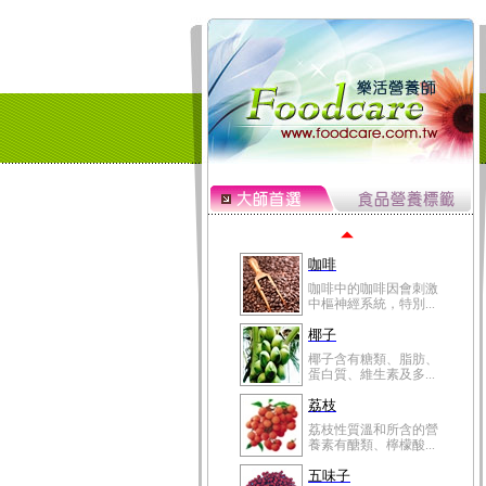
冬瓜營養價值高，鈉含
量極低是水腫病人的...
豆豉
豆豉裡頭含有營養的蛋
白質、脂肪、鈣、磷...
榛果
榛果裡所含的營養素有
蛋白質、脂肪、醣類...
迷迭香
迷迭香 裡頭含有咖啡
酸、迷迭香酸、植物...
咖啡
咖啡中的咖啡因會刺激
中樞神經系統，特別...
椰子
椰子含有糖類、脂肪、
蛋白質、維生素及多...
荔枝
荔枝性質溫和所含的營
養素有醣類、檸檬酸...
五味子