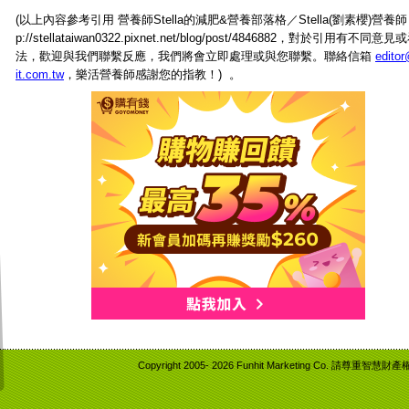
(以上內容參考引用
營養師Stella的減肥&營養部落格
／Stella(劉素櫻)營養師
p://stellataiwan0322.pixnet.net/blog/post/4846882，對於引用有不同意見
法，歡迎與我們聯繫反應，我們將會立即處理或與您聯繫。聯絡信箱
edito
it.com.tw
，樂活營養師感謝您的指教！) 。
Copyright 2005-
2026 Funhit Marketing Co. 請尊