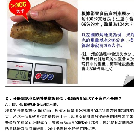
Ｑ：可是聽說地瓜的升醣指數很低，低GI的食物吃了不會胖不是嗎？
A：錯。低食物GI值低≠吃不胖。
地瓜的升醣指數(GI)值約55，所謂GI值是用來檢測食物吃到體內對血糖的
大，若吃一個食物會讓血糖快速上升，就會促使身體分泌較多的胰島素出來
些多餘的糖帶到細胞儲存，故會有所謂食物的GI值越高，越容易刺激胰島素
熱量轉變為脂肪而變胖；GI值低則較不易變胖的說法。