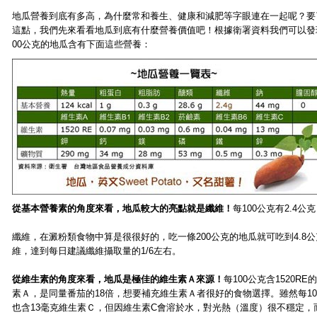
地瓜營養到底有多高，為什麼常和養生、健康和減肥等字眼連在一起呢？要
這點，我們先來看看地瓜到底有什麼營養價值吧！根據衛署資料我們可以發
00公克的地瓜含有下面這些營養：
從基本營養素的角度來看，地瓜較大的亮點就是纖維！
每100公克有2.4公克
纖維，在澱粉類食物中算是很很好的，吃一條200公克的地瓜就可吃到4.8
維，達到每日建議纖維攝取量的1/6左右。
從維生素的角度來看，地瓜是極佳的維生素Ａ來源！
每100公克含1520RE
素Ａ，是同量番茄的18倍，想要補充維生素Ａ者很好的食物選擇。雖然每10
也含13毫克維生素Ｃ，但因維生素C會溶於水，對光熱（溫度）很不穩定，