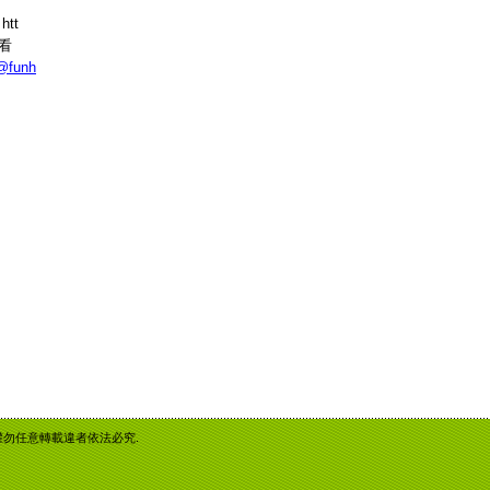
htt
或看
r@funh
重智慧財產權勿任意轉載違者依法必究.