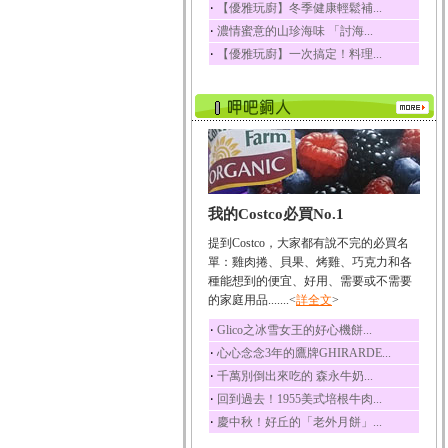
‧
【優雅玩廚】冬季健康輕鬆補...
‧
濃情蜜意的山珍海味 「討海...
‧
【優雅玩廚】一次搞定！料理...
我的Costco必買No.1
提到Costco，大家都有說不完的必買名
單：雞肉捲、貝果、烤雞、巧克力和各
種能想到的便宜、好用、需要或不需要
的家庭用品.......<
詳全文
>
‧
Glico之冰雪女王的好心機餅...
‧
心心念念3年的鷹牌GHIRARDE...
‧
千萬別倒出來吃的 森永牛奶...
‧
回到過去！1955美式培根牛肉...
‧
慶中秋！好丘的「老外月餅」...