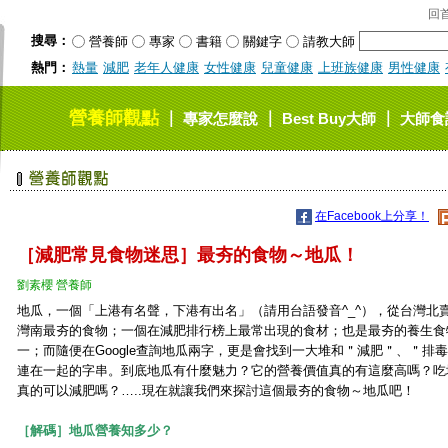
回
搜尋：
營養師
專家
書籍
關鍵字
請教大師
熱門：
熱量
減肥
老年人健康
女性健康
兒童健康
上班族健康
男性健康
營養師觀點
｜
｜
｜
專家怎麼說
Best Buy大師
大師食
在Facebook上分享！
［減肥常見食物迷思］最夯的食物～地瓜！
劉素櫻 營養師
地瓜，一個「上港有名聲，下港有出名」（請用台語發音^_^），從台灣北
灣南最夯的食物；一個在減肥排行榜上最常出現的食材；也是最夯的養生食
一；而隨便在Google查詢地瓜兩字，更是會找到一大堆和＂減肥＂、＂排
連在一起的字串。到底地瓜有什麼魅力？它的營養價值真的有這麼高嗎？吃
真的可以減肥嗎？…..現在就讓我們來探討這個最夯的食物～地瓜吧！
［解碼］地瓜營養知多少？