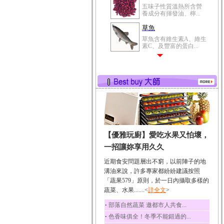
五味子性質溫熱所含營
養成分有揮發油、檸...
草魚
草魚含有維生素A、維生
素C、及豐富的蛋白...
【優雅玩廚】愛吃水果又怕壞，
一招讓妳享用久久
近期食安問題層出不窮，以前陣子的地
溝油來說，許多專家都紛紛建議按照
「蔬果579」原則，於一日內攝取多樣的
蔬菜、水果.......<
詳全文
>
‧
部落自然蔬菜 邀都市人共食...
‧
色香味俱全！冬季不能錯過的...