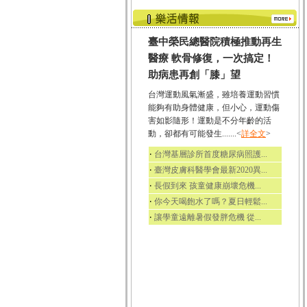
臺中榮民總醫院積極推動再生
醫療 軟骨修復，一次搞定！
助病患再創「膝」望
台灣運動風氣漸盛，雖培養運動習慣
能夠有助身體健康，但小心，運動傷
害如影隨形！運動是不分年齡的活
動，卻都有可能發生.......<
詳全文
>
‧
台灣基層診所首度糖尿病照護...
‧
臺灣皮膚科醫學會最新2020異...
‧
長假到來 孩童健康崩壞危機...
‧
你今天喝飽水了嗎？夏日輕鬆...
‧
讓學童遠離暑假發胖危機 從...