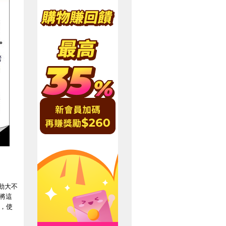
波動大不
將這
，使