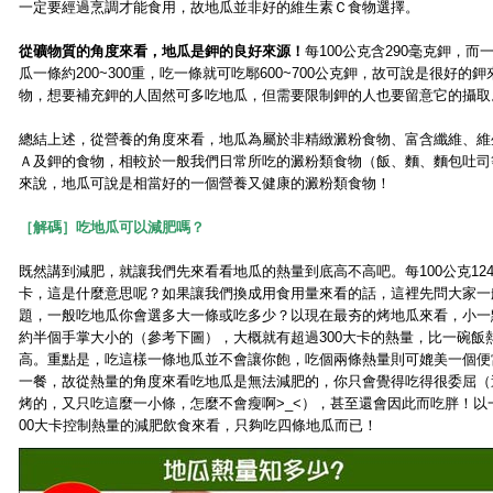
一定要經過烹調才能食用，故地瓜並非好的維生素Ｃ食物選擇。
從礦物質的角度來看，地瓜是鉀的良好來源！
每100公克含290毫克鉀，而
瓜一條約200~300重，吃一條就可吃鄏600~700公克鉀，故可說是很好的鉀
物，想要補充鉀的人固然可多吃地瓜，但需要限制鉀的人也要留意它的攝取
總結上述，從營養的角度來看，地瓜為屬於非精緻澱粉食物、富含纖維、維
Ａ及鉀的食物，相較於一般我們日常所吃的澱粉類食物（飯、麵、麵包吐司
來說，地瓜可說是相當好的一個營養又健康的澱粉類食物！
［解碼］吃地瓜可以減肥嗎？
既然講到減肥，就讓我們先來看看地瓜的熱量到底高不高吧。每100公克12
卡，這是什麼意思呢？如果讓我們換成用食用量來看的話，這裡先問大家一
題，一般吃地瓜你會選多大一條或吃多少？以現在最夯的烤地瓜來看，小一
約半個手掌大小的（參考下圖），大概就有超過300大卡的熱量，比一碗飯
高。重點是，吃這樣一條地瓜並不會讓你飽，吃個兩條熱量則可媲美一個便
一餐，故從熱量的角度來看吃地瓜是無法減肥的，你只會覺得吃得很委屈（
烤的，又只吃這麼一小條，怎麼不會瘦啊>_<），甚至還會因此而吃胖！以一
00大卡控制熱量的減肥飲食來看，只夠吃四條地瓜而已！