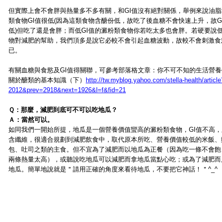
但實際上會不會胖與熱量多不多有關，和GI值沒有絕對關係，舉例來說油脂
類食物GI值很低(因為這類食物含醣份低，故吃了後血糖不會快速上升，故G
低)但吃了還是會胖；而低GI值的澱粉類食物你若吃太多也會胖。若硬要說低
物對減肥的幫助，我們頂多是說它必較不會引起血糖波動，故較不會刺激食
已。
有關血糖與食慾及GI值得關聯，可參考部落格文章：你不可不知的生活營養學
關於醣類的基本知識（下）
http://tw.myblog.yahoo.com/stella-health/articl
2012&prev=2918&next=1926&l=f&fid=21
Ｑ：那麼，減肥到底可不可以吃地瓜？
Ａ：當然可以。
如同我們一開始所提，地瓜是一個營養價值蠻高的澱粉類食物，GI值不高，
含纖維，很適合規劃到減肥飲食中，取代原本所吃、營養價值較低的米飯、
包、吐司之類的主食。但不宜為了減肥而以地瓜為正餐（因為吃一條不會飽
兩條熱量太高），或聽說吃地瓜可以減肥而拿地瓜當點心吃；或為了減肥而
地瓜。簡單地說就是＂請用正確的角度來看待地瓜，不要把它神話！＂^_^