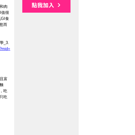
和肉
I值很
GI食
慾而
_3.
e?mid=
且富
麵
，吃
只吃