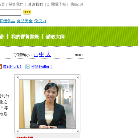
首頁
｜
關於我們
｜
連絡我們
｜
訂閱電子報
｜
防癌101
有機食品
食品安全
免疫力
｜
｜
譜
我的營養書籤
請教大師
大
中
字體顯示：
小
噗到Plurk！
推到Twitter！
賣到台
物之
毒＂等
地瓜