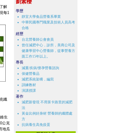
劉素櫻
了解
學歷
現每1
靜宜大學食品營養系畢業
中華民國專門職業及技術人員高考
合格
經歷
台北營養師公會會員
曾任減肥中心，診所，美商公司及
健康學習中心營養師，從事營養方
面工作15年以上。
專長
減重/疾病/懷孕營養諮詢
保健營養品
減肥系統架構，編寫
訓練教材
演講授課
著作
公克纖
減肥新發現 不用算卡路里的減肥
法
黃金比例好身材 營養師的纖體處
的維生
方
0公克
抗病養生高免疫蛋
而地瓜