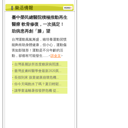
臺中榮民總醫院積極推動再生
醫療 軟骨修復，一次搞定！
助病患再創「膝」望
台灣運動風氣漸盛，雖培養運動習慣
能夠有助身體健康，但小心，運動傷
害如影隨形！運動是不分年齡的活
動，卻都有可能發生.......<
詳全文
>
‧
台灣基層診所首度糖尿病照護...
‧
臺灣皮膚科醫學會最新2020異...
‧
長假到來 孩童健康崩壞危機...
‧
你今天喝飽水了嗎？夏日輕鬆...
‧
讓學童遠離暑假發胖危機 從...