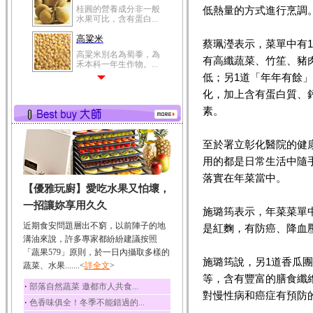
桂圓的營養成分非一般
低熱量的方式進行烹調
水果可比，含有蛋白...
高粱米
蔡珮瀅表示，菜單中有
高粱米別名為蜀黍，為
有高纖蔬菜、竹笙、豬
禾本科一年生作物。...
低；另1道「年年有餘
鯽魚
化，加上含有蛋白質、
鯽魚裡所含的營養成分
有蛋白質、脂肪、磷...
素。
鮪魚
至於署立彰化醫院的健
鮪魚肚肉中的不飽和脂
肪酸內富含EPA和DH...
用的都是日常生活中隨
韭菜
落實在年菜當中。
【優雅玩廚】愛吃水果又怕壞，
韭菜所含的膳食纖維能
幫助消化與通便；揮...
一招讓妳享用久久
施璐筠表示，年菜菜單
冬瓜
近期食安問題層出不窮，以前陣子的地
是紅麴，有防癌、降血
冬瓜營養價值高，鈉含
溝油來說，許多專家都紛紛建議按照
量極低是水腫病人的...
「蔬果579」原則，於一日內攝取多樣的
施璐筠說，另1道香瓜
蔬菜、水果.......<
豆豉
詳全文
>
等，含有豐富的膳食纖
豆豉裡頭含有營養的蛋
‧
部落自然蔬菜 邀都市人共食...
白質、脂肪、鈣、磷...
對慢性病和癌症有預防
‧
色香味俱全！冬季不能錯過的...
榛果