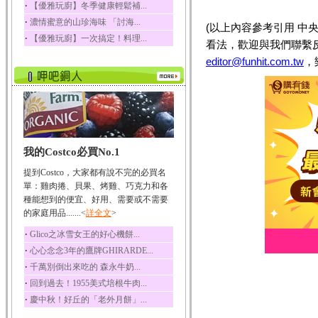
‧
【優雅玩廚】冬季健康輕鬆補...
榛果裡所含的營養素有
‧
濃情蜜意的山珍海味 「討海...
蛋白質、脂肪、醣類...
(以上內容參考引用 中
‧
【優雅玩廚】一次搞定！料理...
看法，歡迎與我們聯繫
迷迭香
迷迭香 裡頭含有咖啡
editor@funhit.com.tw
，
酸、迷迭香酸、植物...
咖啡
咖啡中的咖啡因會刺激
中樞神經系統，特別...
椰子
我的Costco必買No.1
椰子含有糖類、脂肪、
蛋白質、維生素及多...
提到Costco，大家都有說不完的必買名
荔枝
單：雞肉捲、貝果、烤雞、巧克力和各
荔枝性質溫和所含的營
種能想到的便宜、好用、需要或不需要
養素有醣類、檸檬酸...
的家庭用品.......<
詳全文
>
五味子
‧
Glico之冰雪女王的好心機餅...
五味子性質溫熱所含營
‧
心心念念3年的鷹牌GHIRARDE...
養成分有揮發油、檸...
‧
千萬別倒出來吃的 森永牛奶...
草魚
‧
回到過去！1955美式培根牛肉...
草魚含有維生素A、維生
‧
慶中秋！好丘的「老外月餅」...
素C、及豐富的蛋白...