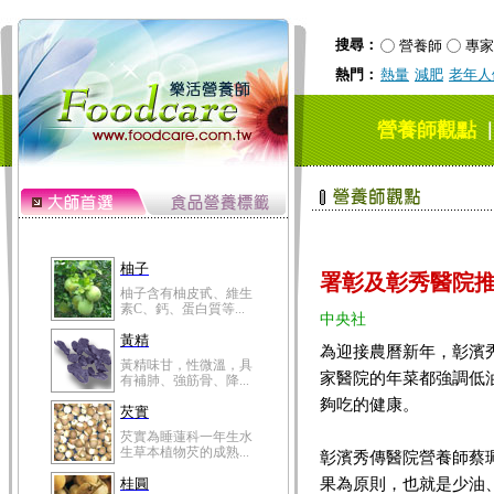
搜尋：
營養師
專家
熱門：
熱量
減肥
老年人
營養師觀點
柚子
署彰及彰秀醫院推
柚子含有柚皮甙、維生
素C、鈣、蛋白質等...
中央社
黃精
為迎接農曆新年，彰濱
黃精味甘，性微溫，具
家醫院的年菜都強調低
有補肺、強筋骨、降...
夠吃的健康。
芡實
芡實為睡蓮科一年生水
生草本植物芡的成熟...
彰濱秀傳醫院營養師蔡珮
果為原則，也就是少油
桂圓