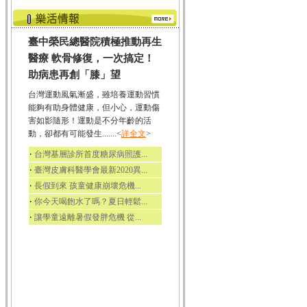
臺中榮民總醫院積極推動再生
醫療 軟骨修復，一次搞定！
助病患再創「膝」望
台灣運動風氣漸盛，雖培養運動習慣
能夠有助身體健康，但小心，運動傷
害如影隨形！運動是不分年齡的活
動，卻都有可能發生.......<
詳全文
>
‧
台灣基層診所首度糖尿病照護...
‧
臺灣皮膚科醫學會最新2020異...
‧
長假到來 孩童健康崩壞危機...
‧
你今天喝飽水了嗎？夏日輕鬆...
‧
讓學童遠離暑假發胖危機 從...