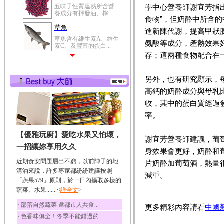
五味子性質溫熱所含營
學中心營養師謝宜芳指
養成分有揮發油、檸...
食物”，但奶酪中所含
草魚
進新陳代謝，提高甲狀
草魚含有維生素A、維生
氨酸等成分，產熱效果
素C、及豐富的蛋白...
存；這兩種食物配合在
另外，也有研究顯示，
高鈣的奶酪成分與母乳
收，其中的蛋白質經過
率。
【優雅玩廚】愛吃水果又怕壞，
謝宜芳營養師建議，葡
一招讓妳享用久久
身效果會更好，奶酪和
近期食安問題層出不窮，以前陣子的地
片奶酪加葡萄酒，熱量很
溝油來說，許多專家都紛紛建議按照
減重。
「蔬果579」原則，於一日內攝取多樣的
蔬菜、水果.......<
詳全文
>
‧
部落自然蔬菜 邀都市人共食...
更多精彩內容請看
中國
‧
色香味俱全！冬季不能錯過的...