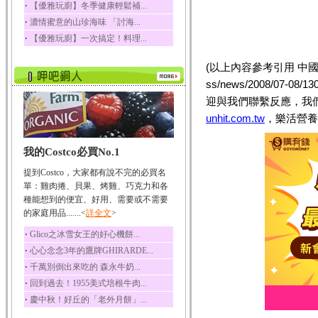
‧
【優雅玩廚】冬季健康輕鬆補...
‧
濃情蜜意的山珍海味 「討海...
‧
【優雅玩廚】一次搞定！料理...
(以上內容參考引用 中國新聞網 ht
ss/news/2008/07-
迎與我們聯繫反應，我
unhit.com.tw
，樂活營養
我的Costco必買No.1
提到Costco，大家都有說不完的必買名
單：雞肉捲、貝果、烤雞、巧克力和各
種能想到的便宜、好用、需要或不需要
的家庭用品.......<
詳全文
>
‧
Glico之冰雪女王的好心機餅...
‧
心心念念3年的鷹牌GHIRARDE...
‧
千萬別倒出來吃的 森永牛奶...
‧
回到過去！1955美式培根牛肉...
‧
慶中秋！好丘的「老外月餅」...