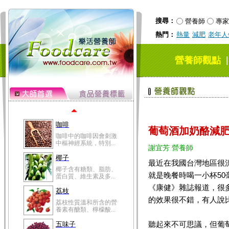
冬瓜營養價值高，鈉含
量極低是水腫病人的...
搜尋：
營養師
專家
豆豉
熱門：
熱量
減肥
老年人
豆豉裡頭含有營養的蛋
白質、脂肪、鈣、磷...
榛果
營養師觀點
榛果裡所含的營養素有
蛋白質、脂肪、醣類...
迷迭香
迷迭香 裡頭含有咖啡
酸、迷迭香酸、植物...
咖啡
葡萄酒加奶酪減
咖啡中的咖啡因會刺激
中樞神經系統，特別...
謝宜芳 營養師
椰子
最近在我國台灣地區很
椰子含有糖類、脂肪、
就是晚餐時喝一小杯5
蛋白質、維生素及多...
《康健》雜誌報道，很
荔枝
的效果很不錯，有人說
荔枝性質溫和所含的營
養素有醣類、檸檬酸...
聽起來不可思議，但葡
五味子