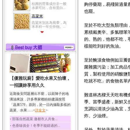
桂圓的營養成分非一般
夠停藥期，易殘留過量
水果可比，含有蛋白...
也罷。
高粱米
高粱米別名為蜀黍，為
至於不吃大型魚類理由
禾本科一年生作物。...
累積戴奧辛、多氯聯苯
鯽魚
的、熟的，他都不吃，
鯽魚裡所含的營養成分
有蛋白質、脂肪、磷...
樣能吃到好的魚油。
鮪魚
至於醃漬食物例如豆瓣
鮪魚肚肉中的不飽和脂
肪酸內富含EPA和DH...
菌雜菌污染；加工肉品
韭菜
質，製程使用的硝酸鹽
【優雅玩廚】愛吃水果又怕壞，
韭菜所含的膳食纖維能
吃就不吃」的食物名單
幫助消化與通便；揮...
一招讓妳享用久久
冬瓜
近期食安問題層出不窮，以前陣子的地
難道林杰樑天天吃有機
冬瓜營養價值高，鈉含
溝油來說，許多專家都紛紛建議按照
季、當季盛產，新鮮又
量極低是水腫病人的...
「蔬果579」原則，於一日內攝取多樣的
烹調以清淡少油為宜，
蔬菜、水果.......<
豆豉
詳全文
>
炸、少油煙。
豆豉裡頭含有營養的蛋
‧
部落自然蔬菜 邀都市人共食...
白質、脂肪、鈣、磷...
‧
色香味俱全！冬季不能錯過的...
榛果
另外，對於蔬果清洗，