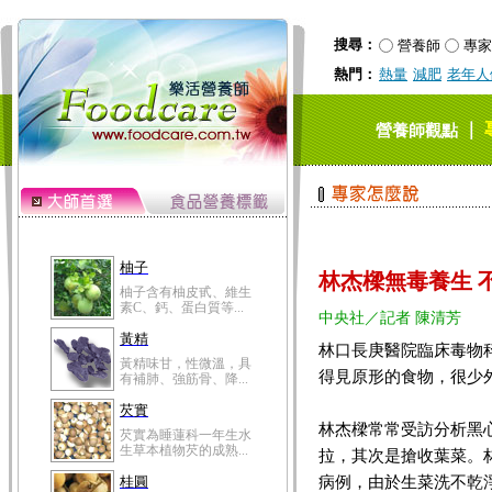
搜尋：
營養師
專家
熱門：
熱量
減肥
老年人
｜
營養師觀點
柚子
林杰樑無毒養生 
柚子含有柚皮甙、維生
素C、鈣、蛋白質等...
中央社／記者 陳清芳
黃精
林口長庚醫院臨床毒物
黃精味甘，性微溫，具
得見原形的食物，很少
有補肺、強筋骨、降...
芡實
林杰樑常常受訪分析黑
芡實為睡蓮科一年生水
生草本植物芡的成熟...
拉，其次是搶收葉菜。
病例，由於生菜洗不乾
桂圓