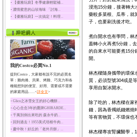
‧
【優雅玩廚】冬季健康輕鬆補...
榛果裡所含的營養素有
浸泡15分鐘，接著轉
‧
濃情蜜意的山珍海味 「討海...
蛋白質、脂肪、醣類...
藥較多菜根、瓜蒂，就
‧
【優雅玩廚】一次搞定！料理...
迷迭香
子，也要刷洗後才吃。
迷迭香 裡頭含有咖啡
酸、迷迭香酸、植物...
煮白開水也有學問，林
咖啡
蓋轉小火再煮5分鐘，
咖啡中的咖啡因會刺激
中樞神經系統，特別...
的自來水可能要煮15
開。
椰子
我的Costco必買No.1
椰子含有糖類、脂肪、
蛋白質、維生素及多...
林杰樑隨身攜帶的環保
提到Costco，大家都有說不完的必買名
荔枝
質，必須型號304或是
單：雞肉捲、貝果、烤雞、巧克力和各
荔枝性質溫和所含的營
種能想到的便宜、好用、需要或不需要
享用自製冰開水。
養素有醣類、檸檬酸...
的家庭用品.......<
詳全文
>
五味子
‧
Glico之冰雪女王的好心機餅...
除了吃的，林杰樑在家
五味子性質溫熱所含營
‧
心心念念3年的鷹牌GHIRARDE...
錢，因為香燭紙錢燃燒
養成分有揮發油、檸...
‧
千萬別倒出來吃的 森永牛奶...
等有害物質，不環保也
草魚
‧
回到過去！1955美式培根牛肉...
草魚含有維生素A、維生
‧
慶中秋！好丘的「老外月餅」...
素C、及豐富的蛋白...
林杰樑專攻腎臟醫學，