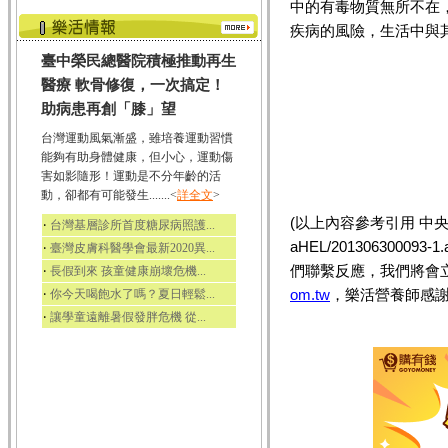
中的有毒物質無所不在
疾病的風險，生活中與
臺中榮民總醫院積極推動再生
醫療 軟骨修復，一次搞定！
助病患再創「膝」望
台灣運動風氣漸盛，雖培養運動習慣
能夠有助身體健康，但小心，運動傷
害如影隨形！運動是不分年齡的活
動，卻都有可能發生.......<
詳全文
>
(以上內容參考引用 中
‧
台灣基層診所首度糖尿病照護...
aHEL/201306300
‧
臺灣皮膚科醫學會最新2020異...
們聯繫反應，我們將會
‧
長假到來 孩童健康崩壞危機...
‧
om.tw
，樂活營養師感謝
你今天喝飽水了嗎？夏日輕鬆...
‧
讓學童遠離暑假發胖危機 從...