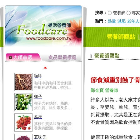
冬瓜營養價值高，鈉含
量極低是水腫病人的...
搜尋：
營養師
專家
豆豉
熱門：
熱量
減肥
老年人
豆豉裡頭含有營養的蛋
白質、脂肪、鈣、磷...
榛果
營養師觀點
榛果裡所含的營養素有
蛋白質、脂肪、醣類...
迷迭香
迷迭香 裡頭含有咖啡
酸、迷迭香酸、植物...
咖啡
節食減重別蝕了
咖啡中的咖啡因會刺激
中樞神經系統，特別...
鄭金寶 營養師
椰子
許多人以為，老人家才
椰子含有糖類、脂肪、
長，至嬰兒、幼兒、青
蛋白質、維生素及多...
鈣質攝取，尤其是正在
荔枝
不會骨質因為飲食控制
荔枝性質溫和所含的營
養素有醣類、檸檬酸...
健康正確的減重飲食，建
五味子