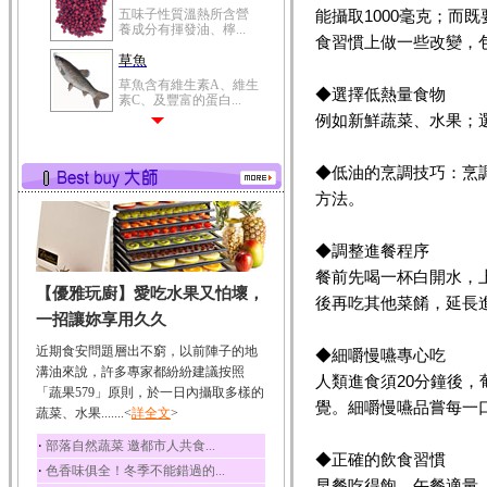
五味子性質溫熱所含營
能攝取1000毫克；而
養成分有揮發油、檸...
食習慣上做一些改變，
草魚
草魚含有維生素A、維生
◆選擇低熱量食物
素C、及豐富的蛋白...
例如新鮮蔬菜、水果；
◆低油的烹調技巧：烹
方法。
◆調整進餐程序
餐前先喝一杯白開水，
【優雅玩廚】愛吃水果又怕壞，
後再吃其他菜餚，延長
一招讓妳享用久久
近期食安問題層出不窮，以前陣子的地
◆細嚼慢嚥專心吃
溝油來說，許多專家都紛紛建議按照
人類進食須20分鐘後
「蔬果579」原則，於一日內攝取多樣的
覺。細嚼慢嚥品嘗每一
蔬菜、水果.......<
詳全文
>
‧
部落自然蔬菜 邀都市人共食...
◆正確的飲食習慣
‧
色香味俱全！冬季不能錯過的...
早餐吃得飽，午餐適量