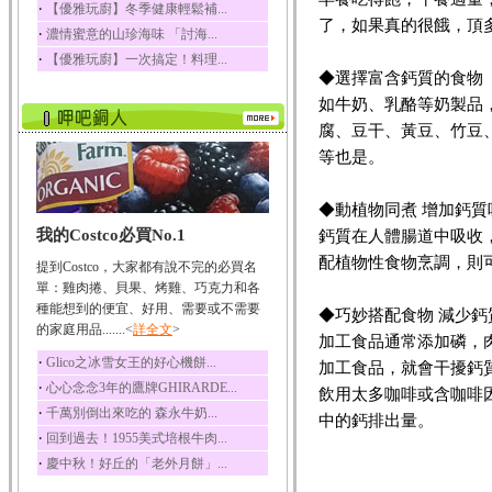
‧
【優雅玩廚】冬季健康輕鬆補...
了，如果真的很餓，頂
‧
濃情蜜意的山珍海味 「討海...
‧
【優雅玩廚】一次搞定！料理...
◆選擇富含鈣質的食物
如牛奶、乳酪等奶製品，
腐、豆干、黃豆、竹豆
等也是。
◆動植物同煮 增加鈣質
我的Costco必買No.1
鈣質在人體腸道中吸收，
配植物性食物烹調，則
提到Costco，大家都有說不完的必買名
單：雞肉捲、貝果、烤雞、巧克力和各
種能想到的便宜、好用、需要或不需要
◆巧妙搭配食物 減少鈣
的家庭用品.......<
詳全文
>
加工食品通常添加磷，
‧
Glico之冰雪女王的好心機餅...
加工食品，就會干擾鈣
‧
心心念念3年的鷹牌GHIRARDE...
飲用太多咖啡或含咖啡
‧
千萬別倒出來吃的 森永牛奶...
中的鈣排出量。
‧
回到過去！1955美式培根牛肉...
‧
慶中秋！好丘的「老外月餅」...