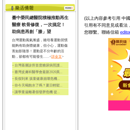
臺中榮民總醫院積極推動再生
(以上內容參考引用 中國
醫療 軟骨修復，一次搞定！
引用有不同意見或看法
助病患再創「膝」望
您聯繫。聯絡信箱
edit
台灣運動風氣漸盛，雖培養運動習慣
能夠有助身體健康，但小心，運動傷
害如影隨形！運動是不分年齡的活
動，卻都有可能發生.......<
詳全文
>
‧
台灣基層診所首度糖尿病照護...
‧
臺灣皮膚科醫學會最新2020異...
‧
長假到來 孩童健康崩壞危機...
‧
你今天喝飽水了嗎？夏日輕鬆...
‧
讓學童遠離暑假發胖危機 從...