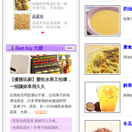
桂圓的營養成分非一般
水果可比，含有蛋白...
奶油
高粱米
熱量3
高粱米別名為蜀黍，為
禾本科一年生作物。...
鯽魚
鯽魚裡所含的營養成分
有蛋白質、脂肪、磷...
素食
鮪魚
用油把
鮪魚肚肉中的不飽和脂
肪酸內富含EPA和DH...
韭菜
【優雅玩廚】愛吃水果又怕壞，
韭菜所含的膳食纖維能
幫助消化與通便；揮...
鮮果
一招讓妳享用久久
冬瓜
近期食安問題層出不窮，以前陣子的地
將檸
冬瓜營養價值高，鈉含
溝油來說，許多專家都紛紛建議按照
量極低是水腫病人的...
「蔬果579」原則，於一日內攝取多樣的
蔬菜、水果.......<
豆豉
詳全文
>
豆豉裡頭含有營養的蛋
‧
部落自然蔬菜 邀都市人共食...
白質、脂肪、鈣、磷...
冬瓜
‧
色香味俱全！冬季不能錯過的...
榛果