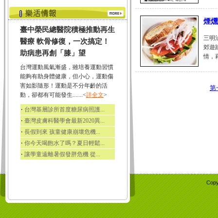
煙燻
臺中榮民總醫院積極推動再生
三明
醫療 軟骨修復，一次搞定！
郊遊
助病患再創「膝」望
情，藉
台灣運動風氣漸盛，雖培養運動習慣
能夠有助身體健康，但小心，運動傷
害如影隨形！運動是不分年齡的活
第
動，卻都有可能發生.......<
詳全文
>
‧
台灣基層診所首度糖尿病照護...
‧
臺灣皮膚科醫學會最新2020異...
‧
長假到來 孩童健康崩壞危機...
‧
你今天喝飽水了嗎？夏日輕鬆...
‧
讓學童遠離暑假發胖危機 從...
Copy