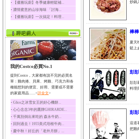
炒鍋
‧
【優雅玩廚】冬季健康輕鬆補...
榛果裡所含的營養素有
‧
濃情蜜意的山珍海味 「討海...
蛋白質、脂肪、醣類...
‧
【優雅玩廚】一次搞定！料理...
迷迭香
迷迭香 裡頭含有咖啡
酸、迷迭香酸、植物...
棒棒
咖啡
夏天
咖啡中的咖啡因會刺激
鬆上桌。
中樞神經系統，特別...
椰子
我的Costco必買No.1
椰子含有糖類、脂肪、
蛋白質、維生素及多...
彭彭
提到Costco，大家都有說不完的必買名
荔枝
單：雞肉捲、貝果、烤雞、巧克力和各
彭彭
荔枝性質溫和所含的營
種能想到的便宜、好用、需要或不需要
料理
養素有醣類、檸檬酸...
的家庭用品.......<
詳全文
>
五味子
‧
Glico之冰雪女王的好心機餅...
五味子性質溫熱所含營
‧
心心念念3年的鷹牌GHIRARDE...
養成分有揮發油、檸...
彭彭
‧
千萬別倒出來吃的 森永牛奶...
草魚
這道
‧
回到過去！1955美式培根牛肉...
草魚含有維生素A、維生
把雞
‧
慶中秋！好丘的「老外月餅」...
素C、及豐富的蛋白...