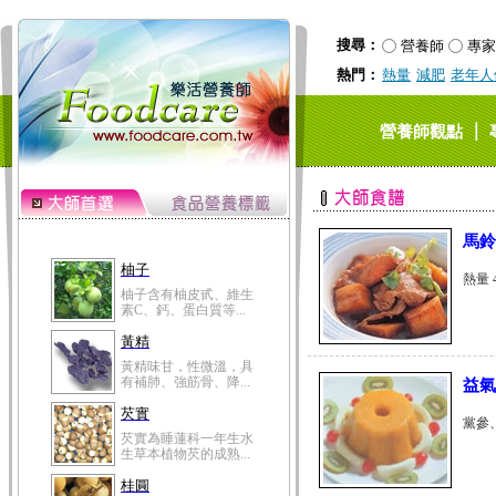
搜尋：
營養師
專家
熱門：
熱量
減肥
老年人
｜
營養師觀點
馬鈴
柚子
熱量 
柚子含有柚皮甙、維生
素C、鈣、蛋白質等...
黃精
黃精味甘，性微溫，具
有補肺、強筋骨、降...
益氣
芡實
黨參、
芡實為睡蓮科一年生水
生草本植物芡的成熟...
桂圓