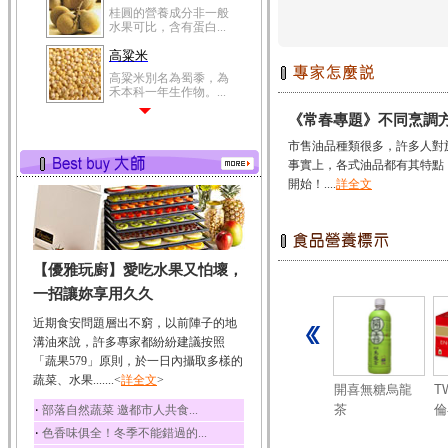
桂圓的營養成分非一般
水果可比，含有蛋白...
高粱米
高粱米別名為蜀黍，為
禾本科一年生作物。...
《常春專題》不同烹調
鯽魚
鯽魚裡所含的營養成分
市售油品種類很多，許多人對
有蛋白質、脂肪、磷...
事實上，各式油品都有其特點
開始！....
詳全文
鮪魚
鮪魚肚肉中的不飽和脂
肪酸內富含EPA和DH...
韭菜
【優雅玩廚】愛吃水果又怕壞，
韭菜所含的膳食纖維能
幫助消化與通便；揮...
一招讓妳享用久久
冬瓜
近期食安問題層出不窮，以前陣子的地
冬瓜營養價值高，鈉含
溝油來說，許多專家都紛紛建議按照
量極低是水腫病人的...
「蔬果579」原則，於一日內攝取多樣的
蔬菜、水果.......<
豆豉
詳全文
>
麥
克寧燕麥牛奶
立頓黃牌精選
桂冠奶油明太
開喜無糖烏龍
T
豆豉裡頭含有營養的蛋
飲品
‧
紅茶
子微辛義大利
茶
倫
部落自然蔬菜 邀都市人共食...
白質、脂肪、鈣、磷...
細麵
‧
色香味俱全！冬季不能錯過的...
榛果