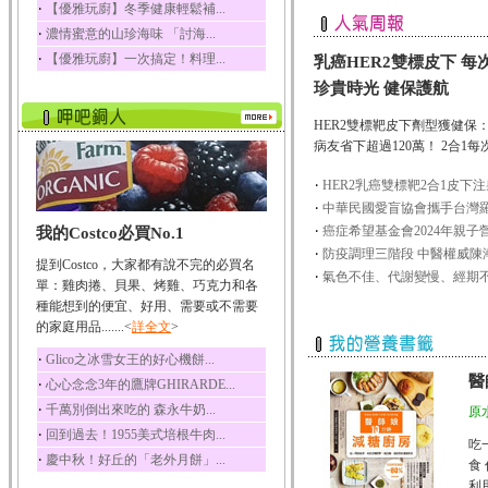
‧
【優雅玩廚】冬季健康輕鬆補...
榛果裡所含的營養素有
‧
濃情蜜意的山珍海味 「討海...
蛋白質、脂肪、醣類...
‧
【優雅玩廚】一次搞定！料理...
乳癌HER2雙標皮下 每
迷迭香
珍貴時光 健保護航
迷迭香 裡頭含有咖啡
酸、迷迭香酸、植物...
HER2雙標靶皮下劑型獲健保
咖啡
病友省下超過120萬！ 2合1每次療程
咖啡中的咖啡因會刺激
中樞神經系統，特別...
‧
HER2乳癌雙標靶2合1皮下注
‧
中華民國愛盲協會攜手台灣羅
椰子
‧
癌症希望基金會2024年親子營
我的Costco必買No.1
椰子含有糖類、脂肪、
蛋白質、維生素及多...
‧
防疫調理三階段 中醫權威陳潮
提到Costco，大家都有說不完的必買名
‧
氣色不佳、代謝變慢、經期不
荔枝
單：雞肉捲、貝果、烤雞、巧克力和各
荔枝性質溫和所含的營
種能想到的便宜、好用、需要或不需要
養素有醣類、檸檬酸...
的家庭用品.......<
詳全文
>
五味子
‧
Glico之冰雪女王的好心機餅...
五味子性質溫熱所含營
醫
‧
心心念念3年的鷹牌GHIRARDE...
養成分有揮發油、檸...
‧
千萬別倒出來吃的 森永牛奶...
原
草魚
‧
回到過去！1955美式培根牛肉...
吃
草魚含有維生素A、維生
‧
慶中秋！好丘的「老外月餅」...
素C、及豐富的蛋白...
食
利