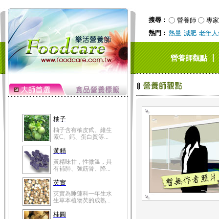
搜尋：
營養師
專家
熱門：
熱量
減肥
老年人
｜
營養師觀點
柚子
柚子含有柚皮甙、維生
素C、鈣、蛋白質等...
黃精
黃精味甘，性微溫，具
有補肺、強筋骨、降...
芡實
芡實為睡蓮科一年生水
生草本植物芡的成熟...
桂圓