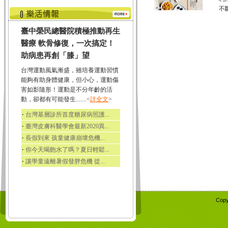
不斷
臺中榮民總醫院積極推動再生
醫療 軟骨修復，一次搞定！
助病患再創「膝」望
台灣運動風氣漸盛，雖培養運動習慣
能夠有助身體健康，但小心，運動傷
害如影隨形！運動是不分年齡的活
動，卻都有可能發生.......<
詳全文
>
‧
台灣基層診所首度糖尿病照護...
‧
臺灣皮膚科醫學會最新2020異...
‧
長假到來 孩童健康崩壞危機...
‧
你今天喝飽水了嗎？夏日輕鬆...
‧
讓學童遠離暑假發胖危機 從...
Copy